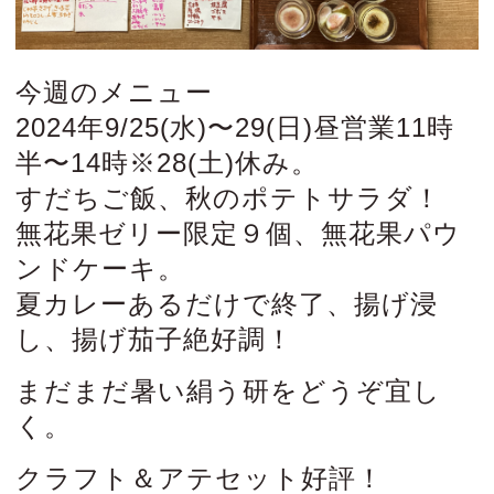
今週のメニュー
2024年9/25(水)〜29(日)昼営業11時
半〜14時※28(土)休み。
すだちご飯、秋のポテトサラダ！
無花果ゼリー限定９個、無花果パウ
ンドケーキ。
夏カレーあるだけで終了、揚げ浸
し、揚げ茄子絶好調！
まだまだ暑い絹う研をどうぞ宜し
く。
クラフト＆アテセット好評！