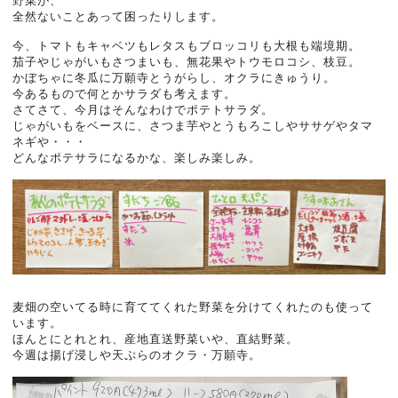
野菜が、
全然ないことあって困ったりします。
今、トマトもキャベツもレタスもブロッコリも大根も端境期。
茄子やじゃがいもさつまいも、無花果やトウモロコシ、枝豆。
かぼちゃに冬瓜に万願寺とうがらし、オクラにきゅうり。
今あるもので何とかサラダも考えます。
さてさて、今月はそんなわけでポテトサラダ。
じゃがいもをベースに、さつま芋やとうもろこしやササゲやタマ
ネギや・・・
どんなポテサラになるかな、楽しみ楽しみ。
麦畑の空いてる時に育ててくれた野菜を分けてくれたのも使って
います。
ほんとにとれとれ、産地直送野菜いや、直結野菜。
今週は揚げ浸しや天ぷらのオクラ・万願寺。