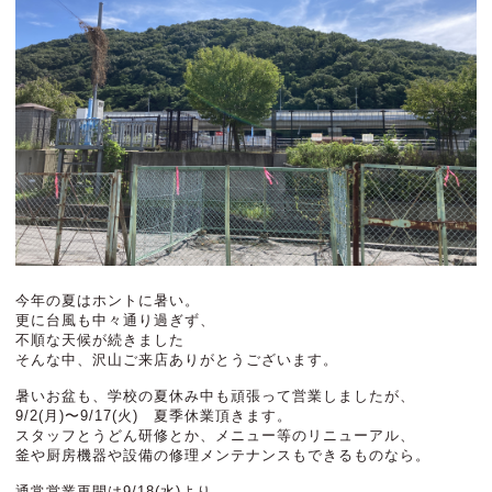
今年の夏はホントに暑い。
更に台風も中々通り過ぎず、
不順な天候が続きました
そんな中、沢山ご来店ありがとうございます。
暑いお盆も、学校の夏休み中も頑張って営業しましたが、
9/2(月)〜9/17(火) 夏季休業頂きます。
スタッフとうどん研修とか、メニュー等のリニューアル、
釜や厨房機器や設備の修理メンテナンスもできるものなら。
通常営業再開は9/18(水)より。