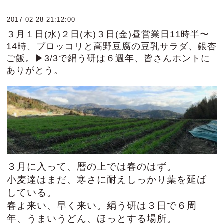
2017-02-28 21:12:00
３月１日(水)２日(木)３日(金)昼営業日11時半〜
14時、ブロッコリと高野豆腐の豆乳サラダ、銀杏
ご飯。▶3/3で絹う研は６週年、皆さんホントに
ありがとう。
３月に入って、暦の上では春のはず。
小麦達はまだ、寒さに耐えしっかり葉を延ば
している。
春よ来い、早く来い。絹う研は３日で６周
年、うまいうどん、ほっとする場所。