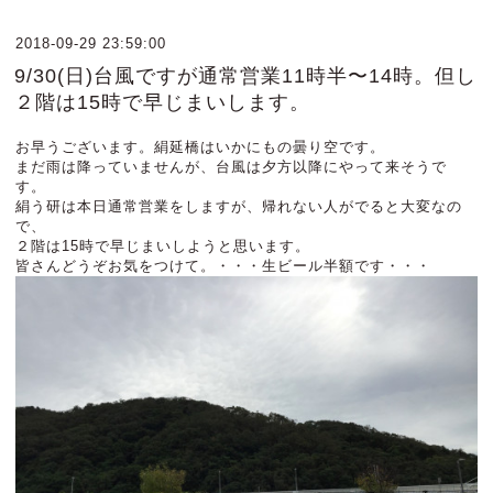
2018-09-29 23:59:00
9/30(日)台風ですが通常営業11時半〜14時。但し
２階は15時で早じまいします。
お早うございます。絹延橋はいかにもの曇り空です。
まだ雨は降っていませんが、台風は夕方以降にやって来そうで
す。
絹う研は本日通常営業をしますが、帰れない人がでると大変なの
で、
２階は15時で早じまいしようと思います。
皆さんどうぞお気をつけて。・・・生ビール半額です・・・