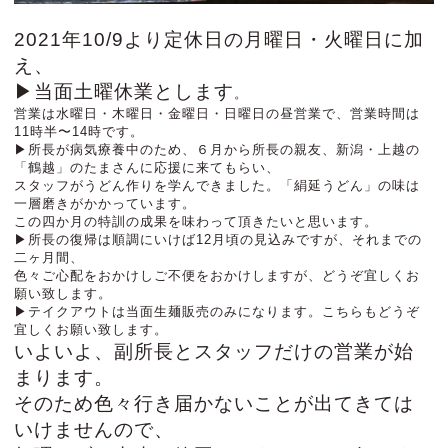
2021年10/9より定休日の月曜日・火曜日に加
え、
▶当面土曜休業とします
。
営業は水曜日・木曜日・金曜日・日曜日の昼営業で、営業時間は
11時半〜14時です。
▶所長が病気療養中のため、６月から所長の親友、新潟・上越の
「鶴越」のたまさんに応援に来てもらい、
スタッフがうどん作りを学んできました。
「絹延うどん」の味は
一層磨きがかかっています。
この四か月の特訓の成果を味わって頂きたいと思います。
▶所長の復帰は順調にいけば12月頃の見込みですが、それまでの
二ヶ月間、
色々ご心配をおかけしご不便をおかけしますが、どうぞ宜しくお
願い致します。
▶テイクアウトは当面生麺販売のみになります。こちらもどうぞ
宜しくお願い致します。
いよいよ、副所長とスタッフだけの営業が始
まります。
そのため色々行き届かないことが出てきては
いけませんので、