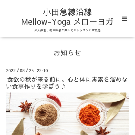
小田急線沿線
Mellow-Yoga メローヨガ
少人数制、初中級者が楽しめるレッスンと空気感
お知らせ
2022
08
25 22:10
/
/
食欲の秋が来る前に。心と体に毒素を溜めな
い食事作りを学ぼう♪