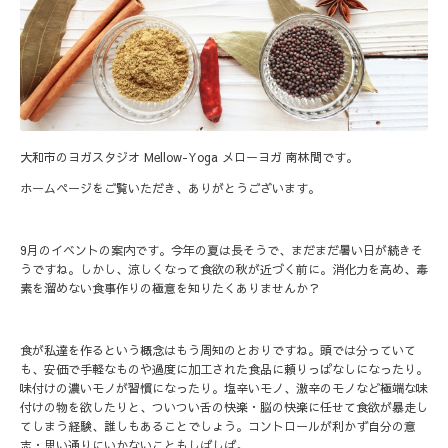
大和市のヨガスタジオ Mellow-Yoga メローヨガ 南林間です。
ホームページをご覧いただき、ありがとうございます。
9月のイベントの案内です。今年の夏は長そうで、まだまだ暑い日が続きそ
うですね。しかし、涼しくなって食欲の秋が近づく前に。消化力を高め、毒
素を溜めない食事作りの極意を知りたくありませんか？
食が私達を作るという概念はもう周知のとおりですね。頭では分っていて
も、安価で手軽なものや過度に加工された食品に頼りっぱなしになったり。
味付けの濃いモノが習慣になったり。塩辛いモノ、激辛のモノなど極端な味
付けの物を欲したりと、ついつい舌の快楽・脳の快楽に任せて食欲が暴走し
てしまう経験、誰しもあることでしょう。コントロールが利かず自分の意
志・思い通りにいかないこともしばしば。