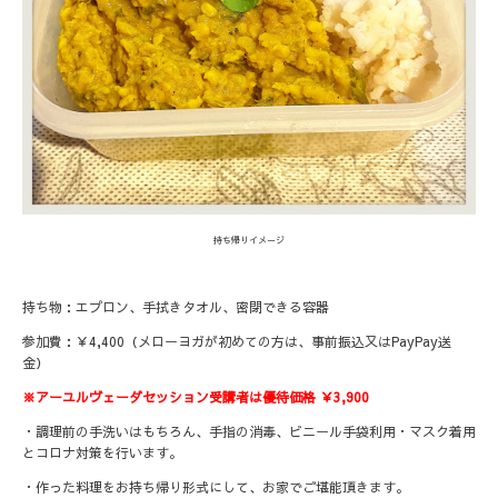
持ち帰りイメージ
持ち物：エプロン、手拭きタオル、密閉できる容器
参加費：￥4,400（メローヨガが初めての方は、事前振込又はPayPay送
金）
※アーユルヴェーダセッション受講者は優待価格 ￥3,900
・調理前の手洗いはもちろん、手指の消毒、ビニール手袋利用・マスク着用
とコロナ対策を行います。
・作った料理をお持ち帰り形式にして、お家でご堪能頂きます。