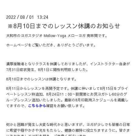
2022
08
01 13:24
/
/
※8月10日までのレッスン休講のお知らせ
大和市のヨガスタジオ Mellow-Yoga メローヨガ 南林間です。
ホームページをご覧いただき、ありがとうございます。
濃厚接触者となりクラスを休講しておりましたが、インストラクター自身が
7月31日症状発生、8月1日に陽性判明致しました。
8月10日までのレッスンは休講となります。
8月11日からレッスンを再開予定です。休講に伴いまして8月15日をプライ
ベートレッスン枠追加、8月24日11：00～股関節とお尻ヨガトレ60分のグ
ループレッスン追加いたしました。最新の8月印刷用スケジュールを掲載し
てますので、
こちらから
確認をお願い致します。
何かと困難が発生し大変な時代かと思いますが、ヨガが少しでも皆様の日常
に希望や穏やかさや光をもたらし、健康の維持に役立ちますように。皆さま
におかれましては引き続き、ご自愛くださいませ。