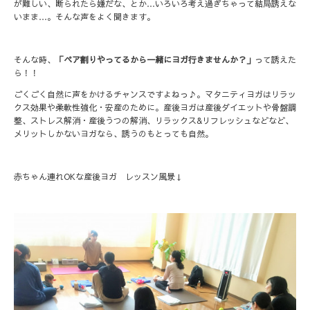
が難しい、断られたら嫌だな、とか…いろいろ考え過ぎちゃって結局誘えな
いまま…。そんな声をよく聞きます。
そんな時、
「ペア割りやってるから一緒にヨガ行きませんか？」
って誘えた
ら！！
ごくごく自然に声をかけるチャンスですよねっ♪。マタニティヨガはリラッ
クス効果や柔軟性強化・安産のために。産後ヨガは産後ダイエットや骨盤調
整、ストレス解消・産後うつの解消、リラックス&リフレッシュなどなど、
メリットしかないヨガなら、誘うのもとっても自然。
赤ちゃん連れOKな産後ヨガ レッスン風景↓