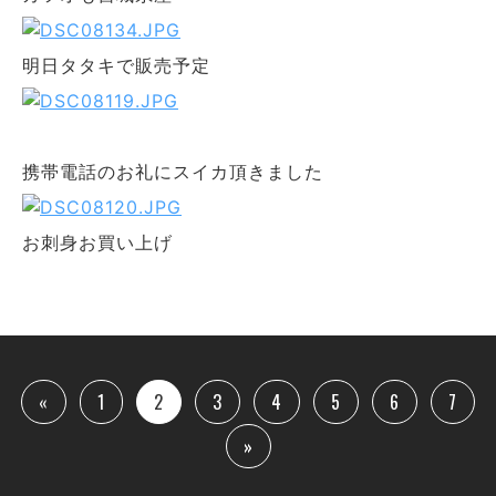
明日タタキで販売予定
携帯電話のお礼にスイカ頂きました
お刺身お買い上げ
«
1
2
3
4
5
6
7
»