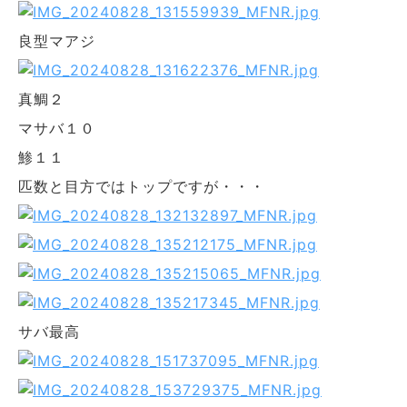
良型マアジ
真鯛２
マサバ１０
鯵１１
匹数と目方ではトップですが・・・
サバ最高