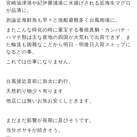
宮崎油津港や紀伊勝浦港に水揚げされる近海生マグロ
が品薄に。
勿論近海鮮魚も早々と漁船避難多く台風相場に。
またこんな時化の時に重宝する養殖真鯛・カンパチ・
ハマチ類は主な産地の四国が大荒れで出荷できず、ま
た輸送も困難なことから明日・明後日入荷ストップに
なるとの事。
これでは仕事になりません。
台風接近直前に加太に釣行。
天然釣り物少々有ります
他店には無いお魚お安くしときます。
まだまだ影響が長期に及びそうです。
当分ボヤキが続きそう。