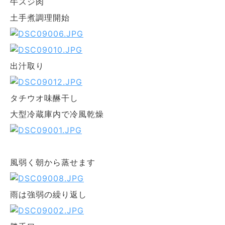
牛スジ肉
土手煮調理開始
出汁取り
タチウオ味醂干し
大型冷蔵庫内で冷風乾燥
風弱く朝から蒸せます
雨は強弱の繰り返し