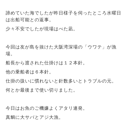
諦めていた海でしたが昨日様子を伺ったところ水曜日
は出船可能との返事。
少々不安でしたが現場はべた凪。
今回は友が島を抜けた大阪湾深場の「ウワテ」が漁
場。
船長から渡された仕掛けは１２本針。
他の乗船者は６本針。
仕掛の扱いに慣れないと針数多いとトラブルの元。
何とか最後まで使い切りました。
今日はお魚のご機嫌よくアタリ連発。
真鯛に大サバとアジ大漁。