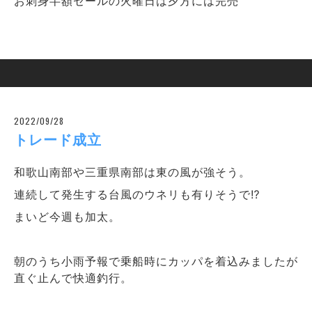
お刺身半額セールの火曜日は夕方には完売
2022/09/28
トレード成立
和歌山南部や三重県南部は東の風が強そう。
連続して発生する台風のウネリも有りそうで⁉
まいど今週も加太。
朝のうち小雨予報で乗船時にカッパを着込みましたが
直ぐ止んで快適釣行。