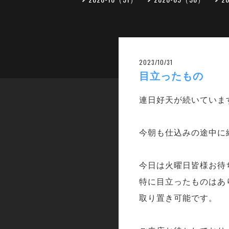
2023/10/31
目立ったもの
連日好天が続いていま
今朝も仕込みの途中に
今日は火曜日皆様お待
特に目立ったものはあ
取り置き可能です。