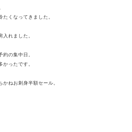
。
冷たくなってきました。
。
房入れました。
予約の集中日。
多かったです。
ちかねお刺身半額セール。