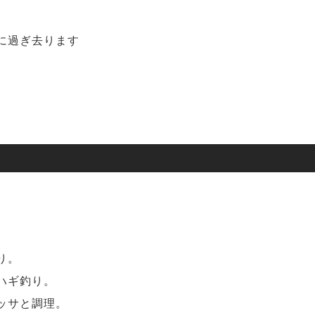
に過ぎ去ります
り。
ハギ釣り。
ッサと調理。