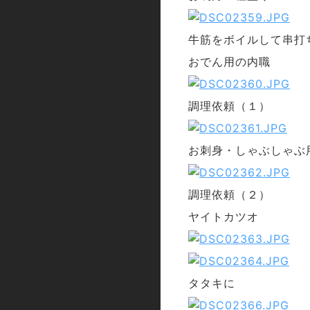
牛筋をボイルして串打
おでん用の内職
調理依頼（１）
お刺身・しゃぶしゃぶ
調理依頼（２）
ヤイトカツオ
タタキに