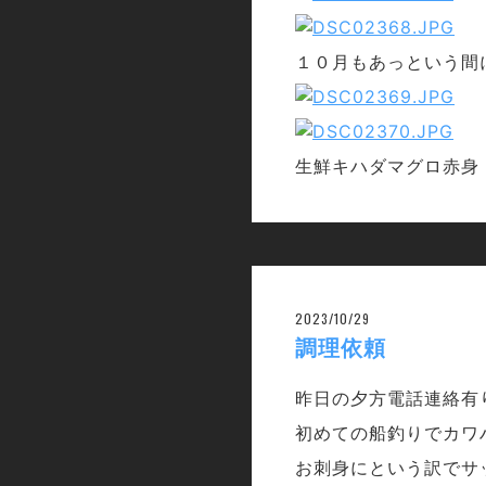
１０月もあっという間
生鮮キハダマグロ赤身
2023/10/29
調理依頼
昨日の夕方電話連絡有
初めての船釣りでカワ
お刺身にという訳でサ