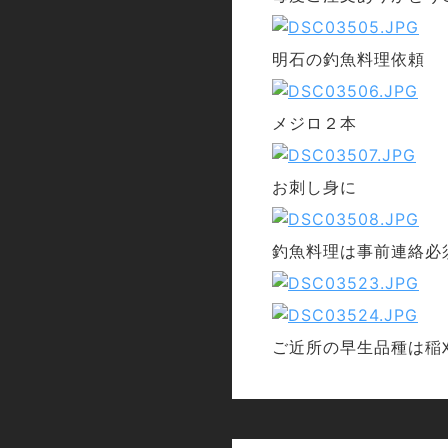
明石の釣魚料理依頼
メジロ２本
お刺し身に
釣魚料理は事前連絡必
ご近所の早生品種は稲