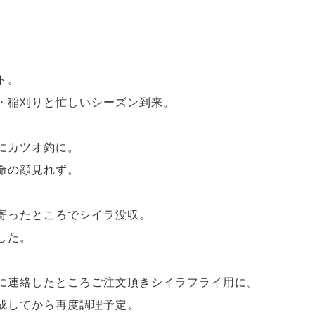
ト。
・稲刈りと忙しいシーズン到来。
にカツオ釣に。
命の顔見れず。
。
寄ったところでシイラ没収。
した。
に連絡したところご注文頂きシイラフライ用に。
成してから再度調理予定。