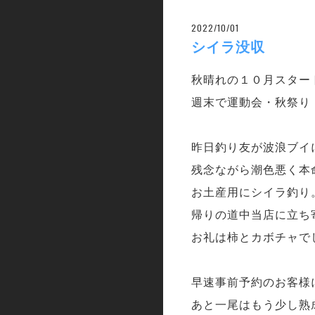
2022/10/01
シイラ没収
秋晴れの１０月スター
週末で運動会・秋祭り
昨日釣り友が波浪ブイ
残念ながら潮色悪く本
お土産用にシイラ釣り
帰りの道中当店に立ち
お礼は柿とカボチャで
早速事前予約のお客様
あと一尾はもう少し熟