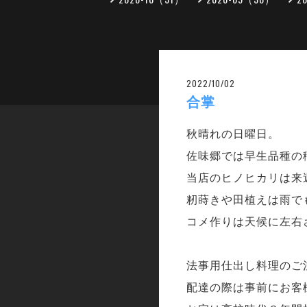
2022/10/02
合掌
秋晴れの日曜日。
佐味郷では早生品種の
当店のヒノヒカリは来
籾蒔きや田植えは雨で
コメ作りは天候に左右
法事用仕出し料理のご
配達の際は事前にお客