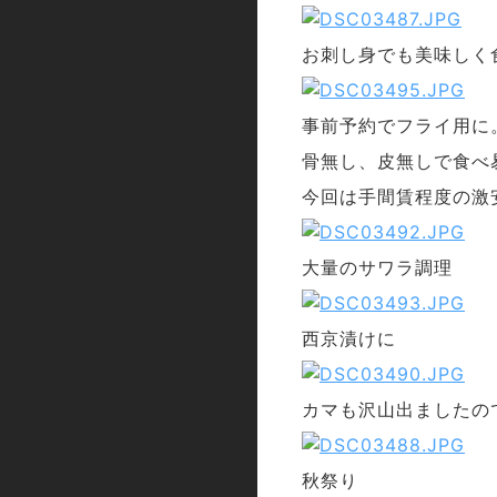
お刺し身でも美味しく
事前予約でフライ用に
骨無し、皮無しで食べ
今回は手間賃程度の激
大量のサワラ調理
西京漬けに
カマも沢山出ましたの
秋祭り