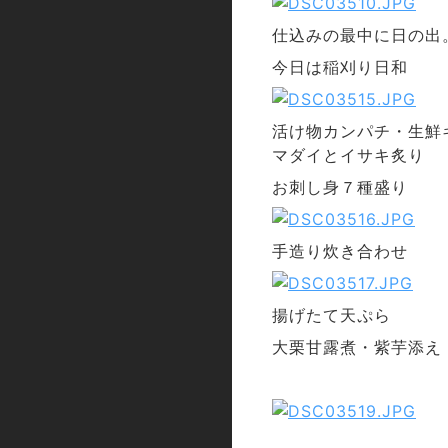
仕込みの最中に日の出
今日は稲刈り日和
活け物カンパチ・生鮮
マダイとイサキ炙り
お刺し身７種盛り
手造り炊き合わせ
揚げたて天ぷら
大栗甘露煮・紫芋添え