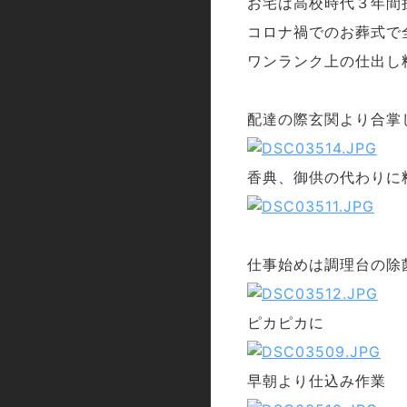
お宅は高校時代３年間
コロナ禍でのお葬式で
ワンランク上の仕出し
配達の際玄関より合掌
香典、御供の代わりに
仕事始めは調理台の除
ピカピカに
早朝より仕込み作業