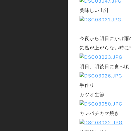
美味しい出汁
今夜から明日にかけ雨
気温が上がらない時に
明日、明後日に食べ頃
手作り
カツオ生節
カンパチカマ焼き