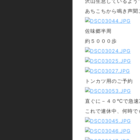
沢山生息しているよう
あちこちから鳴き声聞
佐味郷半周
約５０００歩
トンカツ用のご予約
直ぐに－４０℃で急速
これで連休中、何時で