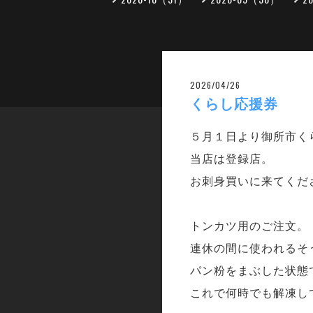
2026/04/26
くらし応援券
５月１日より御所市く
当店は登録店。
お刺身買いに来てくだ
トンカツ用のご注文。
連休の間に使われるそ
パン粉をまぶした状態
これで何時でも解凍し