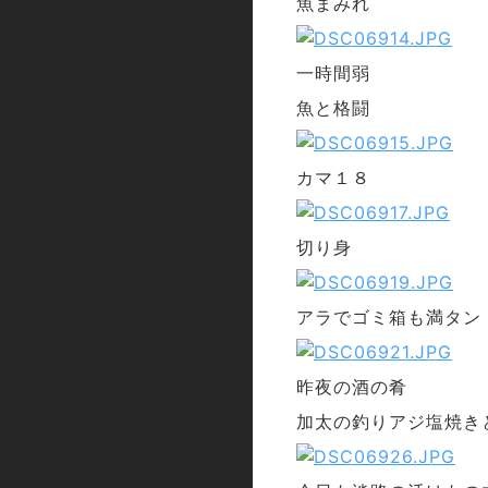
魚まみれ
一時間弱
魚と格闘
カマ１８
切り身
アラでゴミ箱も満タン
昨夜の酒の肴
加太の釣りアジ塩焼き