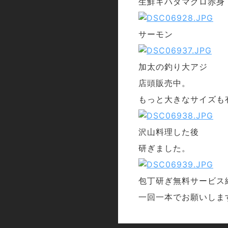
生鮮キハダマグロ赤身
サーモン
加太の釣り大アジ
店頭販売中。
もっと大きなサイズも
沢山料理した後
研ぎました。
包丁研ぎ無料サービス
一回一本でお願いしま