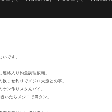
ないです。
に連絡入り釣魚調理依頼。
の飲ませ釣りでメジロ大漁との事。
のケン作りスタんバイ。
ー覗いたらメジロで満タン。