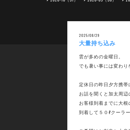
2025/08/29
大量持ち込み
雲が多めの金曜日。
でも暑い事には変わり
定休日の昨日夕方携帯
お話を聞くと加太周辺
お客様到着までに大根
到着して５０ℓクーラ