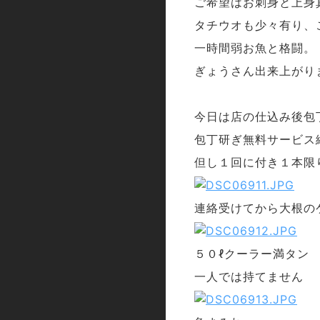
ご希望はお刺身と上身
タチウオも少々有り、
一時間弱お魚と格闘。
ぎょうさん出来上がり
今日は店の仕込み後包
包丁研ぎ無料サービス
但し１回に付き１本限
連絡受けてから大根の
５０ℓクーラー満タン
一人では持てません