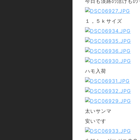
今日も淡路の活けもの
１，５ｋサイズ
ハモ入荷
太いサンマ
安いです