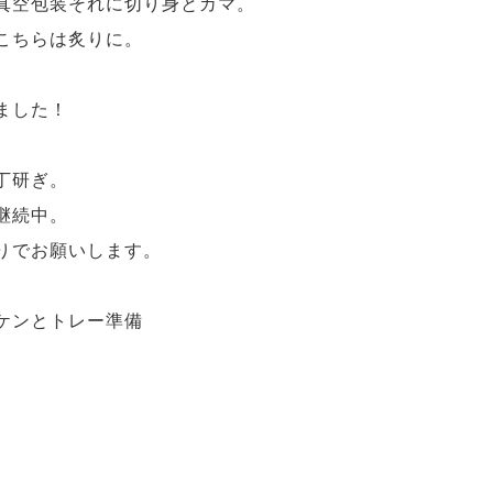
真空包装それに切り身とカマ。
こちらは炙りに。
ました！
丁研ぎ。
継続中。
りでお願いします。
ケンとトレー準備