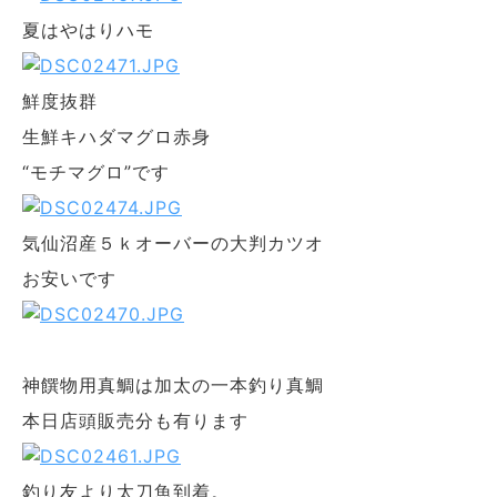
夏はやはりハモ
鮮度抜群
生鮮キハダマグロ赤身
“モチマグロ”です
気仙沼産５ｋオーバーの大判カツオ
お安いです
神饌物用真鯛は加太の一本釣り真鯛
本日店頭販売分も有ります
釣り友より太刀魚到着。