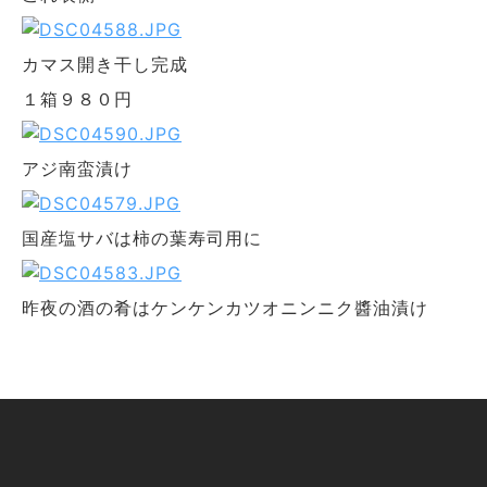
カマス開き干し完成
１箱９８０円
アジ南蛮漬け
国産塩サバは柿の葉寿司用に
昨夜の酒の肴はケンケンカツオニンニク醬油漬け