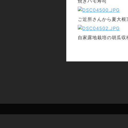
焼きハモ寿司
ご近所さんから夏大根
自家露地栽培の胡瓜収