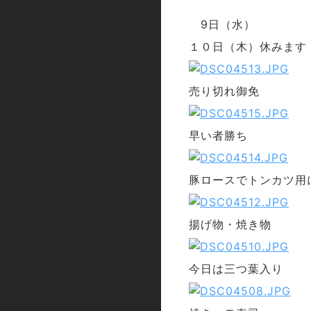
9日（水）
１０日（木）休みます
売り切れ御免
早い者勝ち
豚ロースでトンカツ用
揚げ物・焼き物
今日は三つ葉入り