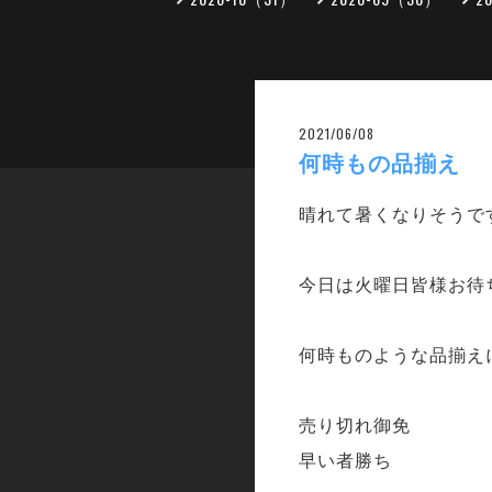
2021/06/08
何時もの品揃え
晴れて暑くなりそうで
今日は火曜日皆様お待
何時ものような品揃え
売り切れ御免
早い者勝ち