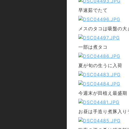
早速茹でたて
メスのタコは吸盤の大
一部は煮タコ
夏が旬の生うに入荷
今週末が田植え最盛期
お昼は手造り煮豚入り