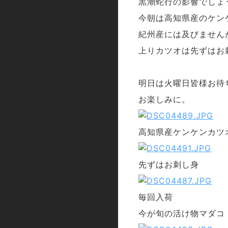
黒潮蛇行の影響でしょ
今朝は高知県産のケン
紀州産には及びません
上りカツオは先ずはお
明日は火曜日皆様お待
お楽しみに。
高知県産ケンケンカツ
先ずはお刺し身
毎回入荷
今が旬の活け物マダコ