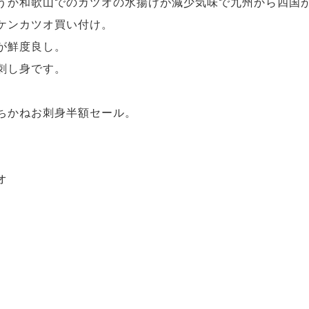
うか和歌山でのカツオの水揚げが減少気味で九州から四国
ケンカツオ買い付け。
が鮮度良し。
刺し身です。
ちかねお刺身半額セール。
オ