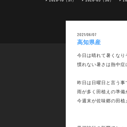
2021/06/07
高知県産
今日は晴れて暑くなり
慣れない暑さは熱中症
昨日は日曜日と言う事
雨が多く田植えの準備
今週末が佐味郷の田植