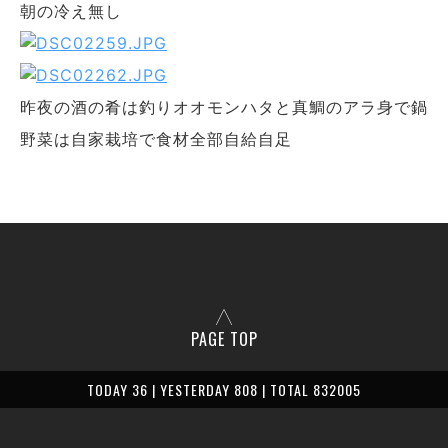
朝の冷え無し
昨夜の酒の肴は釣りオオモンハタと真鯛のアラ身で鍋
野菜は自家栽培で食材全部自給自足
PAGE TOP
TODAY 36 | YESTERDAY 808 | TOTAL 832005