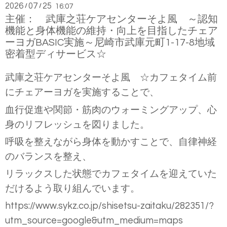
2026
07
25
/
/
16:07
主催： 武庫之荘ケアセンターそよ風 ～認知
機能と身体機能の維持・向上を目指したチェア
ーヨガBASIC実施～尼崎市武庫元町1-17-8地域
密着型ディサービス☆
武庫之荘ケアセンターそよ風 ☆カフェタイム前
にチェアーヨガを実施することで、
血行促進や関節・筋肉のウォーミングアップ、心
身のリフレッシュを図りました。
呼吸を整えながら身体を動かすことで、自律神経
のバランスを整え、
リラックスした状態でカフェタイムを迎えていた
だけるよう取り組んでいます。
https://www.sykz.co.jp/shisetsu-zaitaku/282351/?
utm_source=google&utm_medium=maps