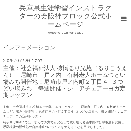
兵庫県生涯学習インストラク
ターの会阪神ブロック公式ホ
ームページ
Welcome to our homepage
インフォメーション
2026
07
26
/
/
17:07
主催：社会福祉法人 椋橋るり光苑（るりこうえ
ん） 尼崎市 戸ノ内 有料老人ホームつどい
場みち開催地：尼崎市戸ノ内町２丁目４−３つ
どい場みち 毎週開催・シニアチェアーヨガ定
期レッスン
主催：社会福祉法人 椋橋るり光苑（るりこうえん） 尼崎市 戸ノ内 有料老人ホー
ムつどい場みち開催地：尼崎市戸ノ内町２丁目４−３つどい場みち 毎週開催・シニア
チェアーヨガ定期レッスン
椅子ヨガ
BASIC
では、初めての方でも安心して取り組める基本動作と呼吸法を実施し、
呼吸機能の活性化や自律神経のバランスを整えることを目指しました。