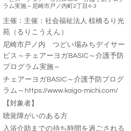
ラム実施～尼崎市戸ノ内町2丁目4-3
主催：主催：社会福祉法人 椋橋るり光
苑（るりこうえん）
尼崎市戸ノ内 つどい場みちデイサー
ビス～チェアーヨガBASIC～介護予防
プログラム実施～
チェアーヨガ
BASIC
～介護予防プログ
ラム～
https://www.kaigo-michi.com/
【対象者】
聴覚障がいのある方
入浴介助までの待ち時間を過ごされる