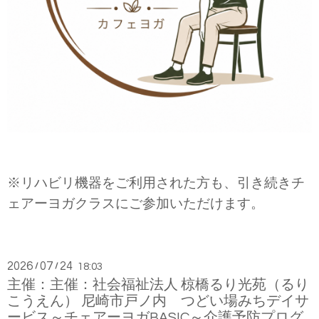
※リハビリ機器をご利用された方も、引き続きチ
ェアーヨガクラスにご参加いただけます。
2026
07
24
/
/
18:03
主催：主催：社会福祉法人 椋橋るり光苑（るり
こうえん） 尼崎市戸ノ内 つどい場みちデイサ
ービス～チェアーヨガBASIC～介護予防プログ