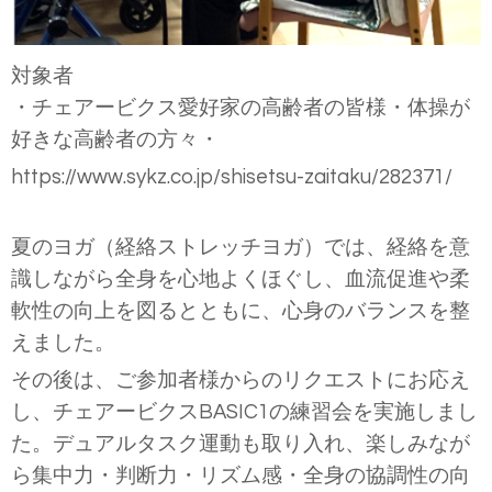
対象者
・チェアービクス愛好家の高齢者の皆様・体操が
好きな高齢者の方々・
https://www.sykz.co.jp/shisetsu-zaitaku/282371/
夏のヨガ（経絡ストレッチヨガ）では、経絡を意
識しながら全身を心地よくほぐし、血流促進や柔
軟性の向上を図るとともに、心身のバランスを整
えました。
その後は、ご参加者様からのリクエストにお応え
し、チェアービクス
BASIC1
の練習会を実施しまし
た。デュアルタスク運動も取り入れ、楽しみなが
ら集中力・判断力・リズム感・全身の協調性の向