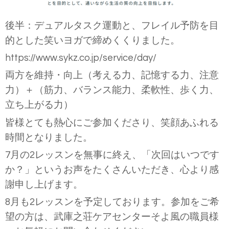
後半：デュアルタスク運動と、フレイル予防を目
的とした笑いヨガで締めくくりました。
https://www.sykz.co.jp/service/day/
両方を維持・向上（考える力、記憶する力、注意
力）＋（筋力、バランス能力、柔軟性、歩く力、
立ち上がる力）
皆様とても熱心にご参加くださり、笑顔あふれる
時間となりました。
7
月の
2
レッスンを無事に終え、「次回はいつです
か？」というお声をたくさんいただき、心より感
謝申し上げます。
8
月も
2
レッスンを予定しております。参加をご希
望の方は、武庫之荘ケアセンターそよ風の職員様