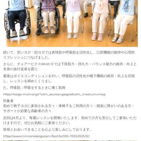
続いて、笑いヨガ・顔ヨガでは表情筋や呼吸筋を活性化し、口腔機能の維持や心理的
リフレッシュにつなげました。
さらに、チェアービクス
BASIC①
では下肢筋力・持久力・バランス能力の維持・向上と
全身の血行促進を図り、
最後はボイスコンディションを行い、呼吸筋の活性化や嚥下機能の維持・向上を目指
し、レッスンを締めくくりまし
た。呼吸筋：呼吸をするときに働く筋肉
https://kaigo-michi.or.jp/?utm_source=google&utm_medium=map
対象者
初めて椅子ヨガに参加される方々・車椅子をご利用の方々・聴覚に障がいのある方・
サポートが必要な高齢者の方々
次回は
8
月より、毎週レッスンを開催いたします。初めての方も安心してご参加いただ
けますので、ぜひお気軽にご参加ください。
皆様とお会いできることを心より楽しみにしております。
https://www.minnanokaigo.com/facility/000-7655393532/