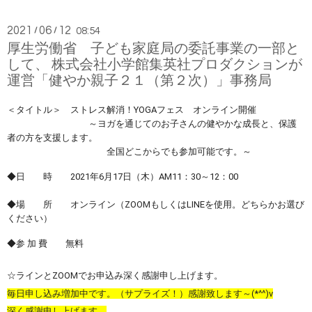
2021
06
12
/
/
08:54
厚生労働省 子ども家庭局の委託事業の一部と
して、 株式会社小学館集英社プロダクションが
運営「健やか親子２１（第２次）」事務局
＜タイトル＞ ストレス解消！YOGAフェス オンライン開催
～ヨガを通じてのお子さんの健やかな成長と、
保護
者の方を支援します。
全国どこからでも参加可能です。～
◆日 時 2021年6月17日（木）AM11：30～12：00
◆場 所 オンライン（ZOOMもしくはLINEを使用。
どちらかお選び
ください）
◆参 加 費 無料
☆ラインとZOOMでお申込み深く感謝申し上げます。
毎日申し込み増加中です。（サプライズ！）感謝致します～(*^^)v
深く感謝申し上げます。