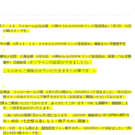
・・・・・・・・・・・・・・・・・・・・・・・・・・・・・・・・・・・・・・・・
・・・・・・・・・・・・・・・・・・・・・・・・・・・
月７・１４ マイホームはるみ様
13
時３０から(ZOOM リンク送信済み）7月5日・12日
13時３０～です。
輪中の郷
6
月２４：１３：４５から
ら(ZOOM リンク送信済み）連絡まち7月開催予定
医療法人社団 三喜会様
6
月
18
日
14
時から
ら(ZOOM リンク送信済み）延期（つなぎ調
オンラインの設定ができましたら、
整中）日程延長（
こちらからご連絡させていただきますとの事です。）
恵比寿会 フェローホームズ様
6
月
11
日
14
時から（ZOOMリンク頂きました）7月16日13
時４０～45分クラスシニア椅子ヨガクラス（お礼状をご郵送いただいております。
写真もご郵送いただいております、ありがとうございます・FBにも掲載中）感謝致しま
す。ご足労をおかけいたします。
PM14
時
15
〇あいぜんの里様7月から月2回になります。（ZOOM）連絡待ち7月7日
分～
45
分（七夕祭り楽しもう！
椅子ヨガ）開催！
月２．９日 さくら苑さま 認知症化フェ～椅子ヨガ～（ZOOMリンク頂きました）7月2
日と9日13時３０～です。