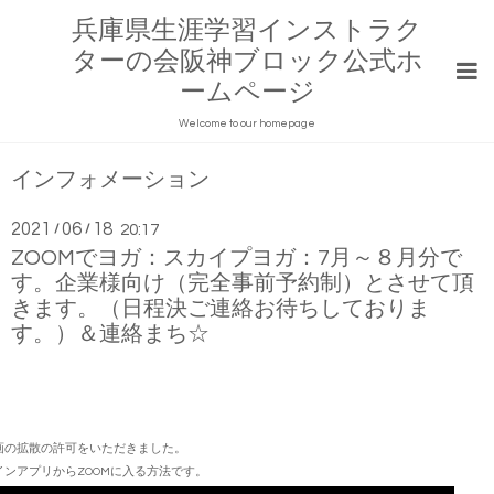
兵庫県生涯学習インストラク
ターの会阪神ブロック公式ホ
ームページ
Welcome to our homepage
インフォメーション
2021
06
18
/
/
20:17
ZOOMでヨガ：スカイプヨガ：7月～８月分で
す。企業様向け（完全事前予約制）とさせて頂
きます。（日程決ご連絡お待ちしておりま
す。）＆連絡まち☆
画の拡散の許可をいただきました。
インアプリからZOOMに入る方法です。