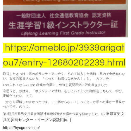
https://ameblo.jp/3939arigat
ou7/entry-12680202239.html
取得したきっけ：県のボランティアに全く、初めて加入した当時、県内で全然知らな
い、女性の議員さんから、「もっと！勉強しなあかん！」と、「カツ」を…
いれられてからの( ^)o(^ )仕事の合間に、勉強し質問用紙に沢山書きました。
今思うと、やはり、「ボランティア活動」をしていく上での勉強をこちらで、学び、
正解だったな、って、
（かなり理解しやすかったです、ここ解からない！）ってとこが学べた事が一番良か
ったです。のちに、
兵庫県立男女
第7期兵庫県男女共同参画阪神南地域連絡会議の代表を務めました。(
共同参画センター・イーブン委託団体 )
https://hyogo-even.jp/