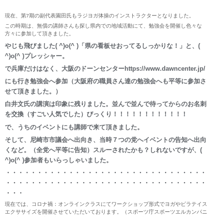
現在、第7期の副代表園田氏もラジヨガ体操のインストラクターとなりました。
この時期は、無償の講師さんも探し県内での地域活動にて、勉強会を開催し色々な
方々に参加して頂きました。
やじも飛びました( ^)o(^ )「県の看板せおってるしっかりな！」と、(
^)o(^ )プレッシャー。
で兵庫だけはなく、大阪のドーンセンター
https://www.dawncenter.jp/
にも行き勉強会へ参加（大阪府の職員さん達の勉強会へも平等に参加さ
せて頂きました。）
白井文氏の講演は印象に残りました。並んで並んで待ってからのお名刺
を交換（すごい人気でした）びっくり！！！！！！！！！！！！
で、うちのイベントにも講師で来て頂きました。
そして、尼崎市市議会へ出向き、当時７つの党へイベントの告知へ出向
くなど。（全党へ平等に告知）スルーされたかも？しれないですが、(
^)o(^ )参加者もいらっしゃいました。
・・・・・・・・・・・・・・・・・・・・・・・・・・・・・・・・
・・・・・・・・・・・・・・・・・・・・・・・・・・・・・・・・
・・・
現在では、コロナ禍：オンラインクラスにてワークショップ形式でヨガやピラテイス
エクササイズを開催させていただいております。（スポーツ庁スポーツエルカンパニ