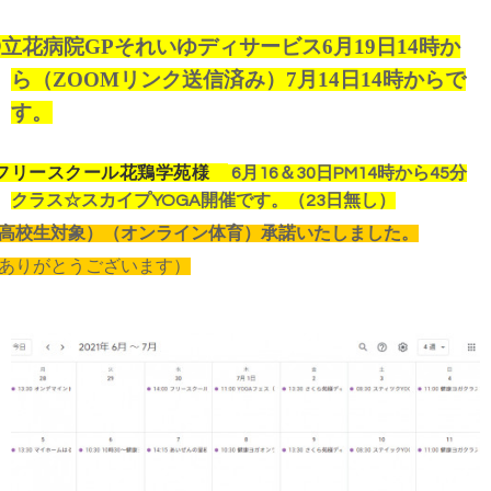
立花病院GPそれいゆディサービス6月19日14時か
ら（ZOOMリンク送信済み）7月14日14時からで
す。
フリースクール花鶏学苑様
6月16＆30日PM14時から45分
クラス☆スカイプYOGA開催です。（23日無し）
高校生対象）（オンライン体育）承諾いたしました。
ありがとうございます）