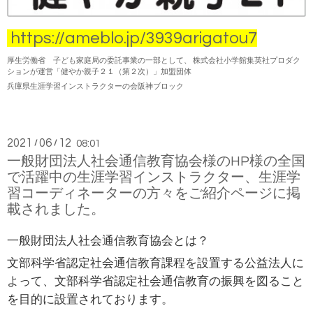
https://ameblo.jp/3939arigatou7
厚生労働省 子ども家庭局の委託事業の一部として、 株式会社小学館集英社プロダク
ションが運営「健やか親子２１（第２次）」加盟団体
兵庫県生涯学習インストラクターの会阪神ブロック
2021
06
12
/
/
08:01
一般財団法人社会通信教育協会様のHP様の全国
で活躍中の生涯学習インストラクター、生涯学
習コーディネーターの方々をご紹介ページに掲
載されました。
一般財団法人社会通信教育協会とは？
文部科学省認定社会通信教育課程を設置する公益法人に
よって、文部科学省認定社会通信教育の振興を図ること
を目的に設置されております。