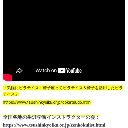
「気軽にピラテイス：椅子座ってピラテイス＆椅子を活用したピラ
テイス」
https://www.tsushinkyoiku.or.jp/cokatsudo.html
全国各地の生涯学習インストラクターの会：
https://www.tsushinkyoiku.or.jp/zenkokulist.html