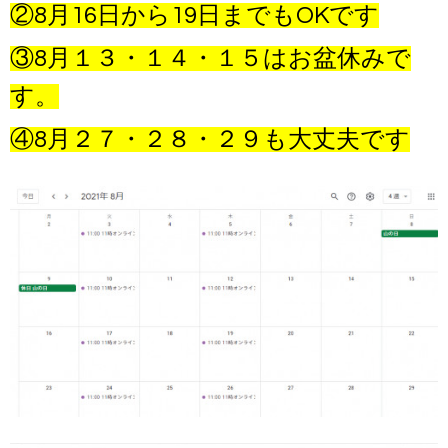
②8月16日から19日までもOKです
③8月１３・１４・１５はお盆休みで
す。
④8月２７・２８・２９も大丈夫です