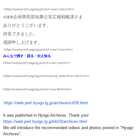
https://web.pref.hyogo.lg.jp/archives/index.html
企画県民部知事公室広報戦略課さま
兵庫県
ありがとうございます。
拝見できました。
感謝申し上げます。
https://web.pref.hyogo.lg.jp/archives/links.html
みんなで残す・語る・伝え知る
https://web.pref.hyogo.lg.jp/archives/riyo.html
https://web.pref.hyogo.lg.jp/delivered_data/theme03.html
https://web.pref.hyogo.lg.jp/archives/c839.html
https://web.pref.hyogo.lg.jp/
archives/c839.html
It was published in Hyogo Archives. Thank you!
https://web.pref.hyogo.lg.jp/
kk03/archives.html
We will introduce the recommended videos and photos posted in "Hyogo
Archives".