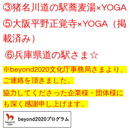
③猪名川道の駅蕎麦湯×YOGA
⑤大阪平野正覚寺×YOGA（掲
載済み）
⑥兵庫県道の駅さま☆
※beyond2020文化庁事務局さまより、
ご連絡を頂きました。
協力してくださった企業様・団体様に
も深く感謝申し上げます。