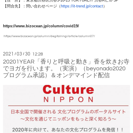
【住 所】：東京都渋谷区渋谷3-10-13 TOKYUREIT 渋谷Rビル 3F
【問合先】：問い合わせページ（
https://it-
trend.jp/contact
）
https://www.bizocean.jp/column/covid19/
https://www.bizocean.jp/column/degitalringi/article/column07/
2021
03
30
/
/
12:28
20201YEAR「香りと呼吸と動き」香を炊きお寺
でヨガを行います。（実演）（beyonado2020
プログラム承認）＆オンデマインド配信