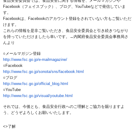
食品安全委員会では、食品安全に関する情報を、メールマガジンや
Facebook（フェイスブック）、ブログ、YouTubeな
どで発信していま
す。
Facebookは、Facebookのアカウント登録をされて
いない方もご覧いただ
けます。
これらの情報を是非ご覧いただき、食品安全委員会と引き続きつな
がり
を持っていただけましたら幸いです。→
内閣府食品安全委員会事務局さ
んより
○メールマガジン登録
http://www.fsc.go.jp/e-mailmag
azine/
○Facebook
http://www.fsc.go.jp/sonota/sn
s/facebook.html
○ブログ
http://www.fsc.go.jp/official_
blog.html
○YouTube
http://www.fsc.go.jp/visual/yo
utube.html
それでは、今後とも、食品安全行政へのご理解とご協力を賜ります
よ
う、どうぞよろしくお願いいたします。
<>了解