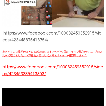
https://www.facebook.com/100032459352915/vid
eos/423448875413754/
車内からのご見学の方々にも感謝致します(#^.^#)☆今回は、ライブ配信のちに、以前と
比べて増えました。（声援もお待ちしております）(#^.^#)感謝致します☆
https://www.facebook.com/100032459352915/vide
os/423453385413303/