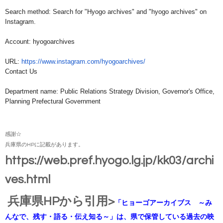
Search method: Search for "Hyogo archives" and "hyogo archives" on
Instagram.
Account: hyogoarchives
URL:
https://www.instagram.com/
hyogoarchives/
Contact Us
Department name: Public Relations Strategy Division, Governor's Office,
Planning Prefectural Government
感謝☆
兵庫県のHPに記載があります。
https://web.pref.hyogo.lg.jp/kk03/archi
ves.html
兵庫県HPから引用>
「ヒョーゴアーカイブス ～み
んなで、残す・語る・伝え知る～」は、県で保管している過去の映