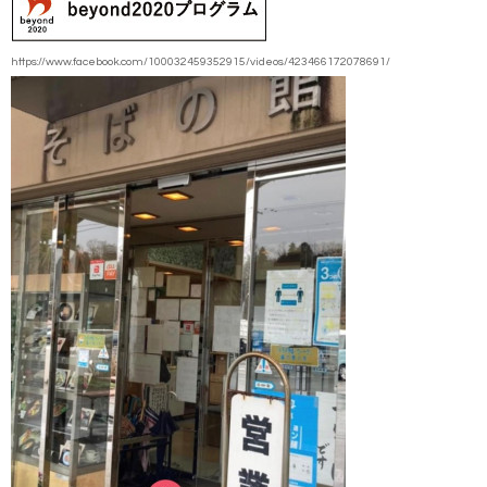
https://www.facebook.com/100032459352915/videos/423466172078691/