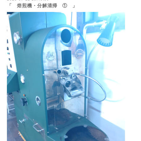
「 焙煎機・分解清掃 ① 」