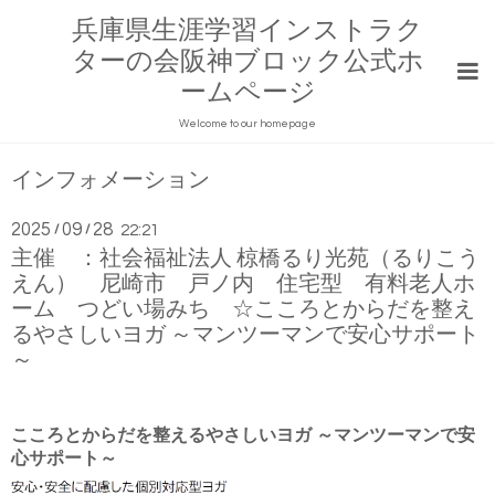
兵庫県生涯学習インストラク
ターの会阪神ブロック公式ホ
ームページ
Welcome to our homepage
インフォメーション
2025
09
28
/
/
22:21
主催 ：社会福祉法人 椋橋るり光苑（るりこう
えん） 尼崎市 戸ノ内 住宅型 有料老人ホ
ーム つどい場みち ☆こころとからだを整え
るやさしいヨガ ～マンツーマンで安心サポート
～
こころとからだを整えるやさしいヨガ ～マンツーマンで安
心サポート～