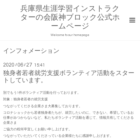
兵庫県生涯学習インストラク
ターの会阪神ブロック公式ホ
ームページ
Welcome to our homepage
インフォメーション
2020
06
27
/
/
15:41
独身者若者就労支援ボランティア活動をスター
トしています。
別でもう1件ボランティア活動を行っております。
対象：独身者若者の就労支援
つながってくださる企業さま大募集しております。
コロナショックから若者独身者たちが、就労したいのに、できない、希望しているお
仕事がみつからないなど、私たちボランティア活動を通じて、情報共有してくださる
企業さま
ご協力の程何卒宜しくお願い申し上げます。
つながっていただいてくださっている企業様たちに感謝申し上げます。