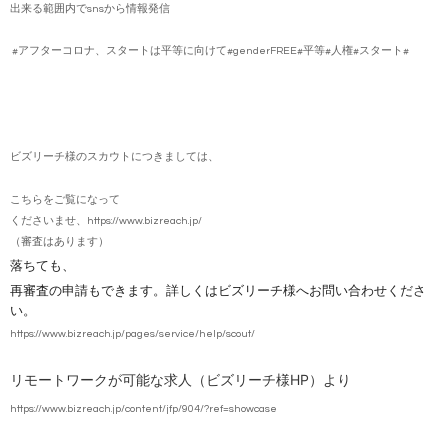
出来る範囲内でsnsから情報発信
#アフターコロナ、スタートは平等に向けて#genderFREE#平等#人権#スタート#
ビズリーチ様のスカウトにつきましては、
こちらをご覧になって
くださいませ、
https://www.bizreach.jp/
（審査はあります）
落ちても、
再審査の申請もできます。詳しくはビズリーチ様へお問い合わせくださ
い。
https://www.bizreach.jp/pages/service/help/scout/
リモートワークが可能な求人（ビズリーチ様HP）より
https://www.bizreach.jp/content/jfp/904/?ref=showcase