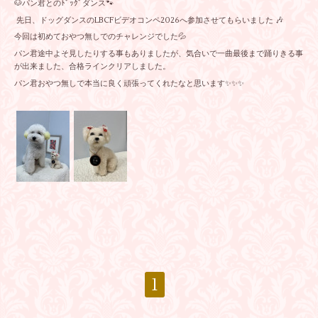
🐶パン君とのﾄﾞｯｸﾞダンス🐾
先日、ドッグダンスのLBCFビデオコンペ2026へ参加させてもらいました 🎶
今回は初めておやつ無しでのチャレンジでした💦
パン君途中よそ見したりする事もありましたが、気合いで一曲最後まで踊りきる事
が出来ました、合格ラインクリアしました。
パン君おやつ無しで本当に良く頑張ってくれたなと思います✨✨✨
1