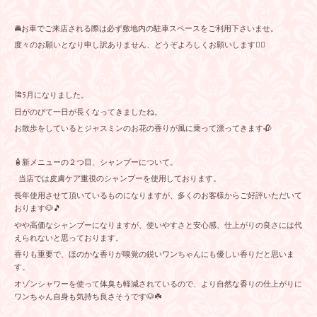
🚘お車でご来店される際は必ず敷地内の駐車スペースをご利用下さいませ。
度々のお願いとなり申し訳ありません、どうぞよろしくお願いします🙇‍♀️
🎏5月になりました。
日がのびて一日が長くなってきましたね。
お散歩をしているとジャスミンのお花の香りが風に乗って漂ってきます🥀
🧴新メニューの２つ目、シャンプーについて。
当店では皮膚ケア重視のシャンプーを使用しております。
長年使用させて頂いているものになりますが、多くのお客様からご好評いただいて
おります🐶🎵
やや高価なシャンプーになりますが、使いやすさと安心感、仕上がりの良さには代
えられないと思っております。
香りも重要で、ほのかな香りが嗅覚の鋭いワンちゃんにも優しい香りだと思いま
す。
オゾンシャワーを使って体臭も軽減されているので、より自然な香りの仕上がりに
ワンちゃん自身も気持ち良さそうです🐶☘️