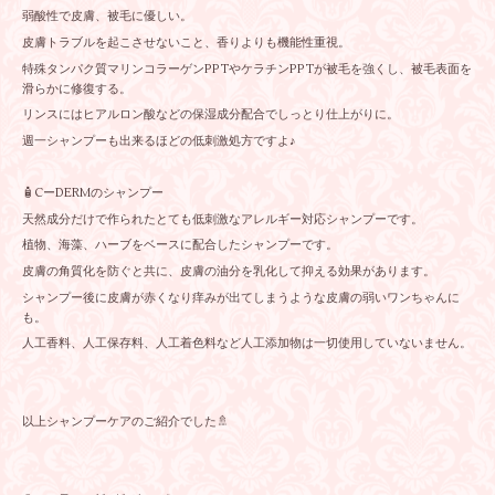
弱酸性で皮膚、被毛に優しい。
皮膚トラブルを起こさせないこと、香りよりも機能性重視。
特殊タンパク質マリンコラーゲンPPTやケラチンPPTが被毛を強くし、被毛表面を
滑らかに修復する。
リンスにはヒアルロン酸などの保湿成分配合でしっとり仕上がりに。
週一シャンプーも出来るほどの低刺激処方ですよ♪
🧴CーDERMのシャンプー
天然成分だけで作られたとても低刺激なアレルギー対応シャンプーです。
植物、海藻、ハーブをベースに配合したシャンプーです。
皮膚の角質化を防ぐと共に、皮膚の油分を乳化して抑える効果があります。
シャンプー後に皮膚が赤くなり痒みが出てしまうような皮膚の弱いワンちゃんに
も。
人工香料、人工保存料、人工着色料など人工添加物は一切使用していないません。
以上シャンプーケアのご紹介でした🚿