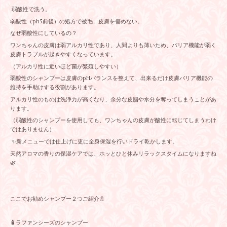
弱酸性で洗う。
弱酸性（ph5前後）の処方で被毛、皮膚を傷めない。
なぜ弱酸性にしているの？
ワンちゃんの皮膚は弱アルカリ性であり、人間よりも薄いため、バリア機能が弱く
皮膚トラブルが起きやすくなっています。
（アルカリ性に近いほど菌が繁殖しやすい）
弱酸性のシャンプーは皮膚のpHバランスを整えて、出来るだけ皮膚バリア機能の
維持を手助けする役割があります。
アルカリ性のものは洗浄力が高くなり、余分な皮脂や水分を奪ってしまうことがあ
ります。
（弱酸性のシャンプーを使用しても、ワンちゃんの皮膚が酸性に転じてしまうわけ
ではありません）
✨新メニューでは仕上げに更に全身保湿を行いドライ乾かします。
天然アロマの香りの保湿ケアでは、ホッとひと休みリラックスタイムになりますね
🌿
ここでお勧めシャンプー２つご紹介🚿
🧴ラファンシーズのシャンプー