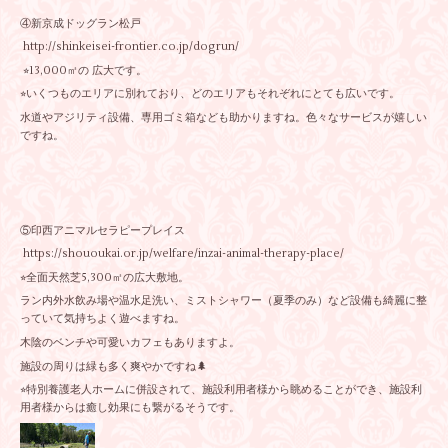
④新京成ドッグラン松戸
http://shinkeisei-frontier.co.jp/dogrun/
⭐︎13,000㎡の 広大です。
⭐︎いくつものエリアに別れており、どのエリアもそれぞれにとても広いです。
水道やアジリティ設備、専用ゴミ箱なども助かりますね。色々なサービスが嬉しい
ですね。
⑤印西アニマルセラピープレイス
https://shououkai.or.jp/welfare/inzai-animal-therapy-place/
⭐︎全面天然芝5,300㎡の広大敷地。
ラン内外水飲み場や温水足洗い、ミストシャワー（夏季のみ）など設備も綺麗に整
っていて気持ちよく遊べますね。
木陰のベンチや可愛いカフェもありますよ。
施設の周りは緑も多く爽やかですね🌲
⭐︎特別養護老人ホームに併設されて、施設利用者様から眺めることができ、施設利
用者様からは癒し効果にも繋がるそうです。