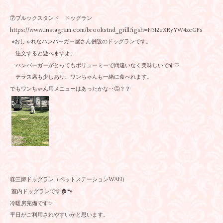
⑦ブルックスタンド ドッグラン
https://www.instagram.com/brookstnd_grill?igsh=N3I2eXRyYW4zcGFs
⭐︎おしゃれなハンバーガー屋さん併設のドッグランです。
注文すると遊べますよ。
ハンバーガーがとってもボリューミーで間違いなく美味しいです♡
テラス席も少しあり、ワンちゃんも一緒に食べれます。
でもワンちゃん用メニューはあったかな‥🤔？？
⑧三郷ドッグラン（ペットステーションWAN）
室内ドッグランです🏠🐾
冷暖房完備です✨
平日がご利用されやすいかと思います。