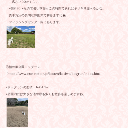
広さ1400㎡くらい
⭐︎朝8:30〜なので暑い季節もこの時間であればギリギリ遊べるかな。
奥手賀沼の長閑な雰囲気で和みますね🏔️
フィッシングセンター内にあります。
②柏の葉公園ドッグラン
https://www.cue-net.or.jp/kouen/kasiwa/dogrun/index.html
⭐︎ドッグランの面積 1604.3㎡
⭐︎公園内には大きな池や緑も多くお散歩も楽しめますね。