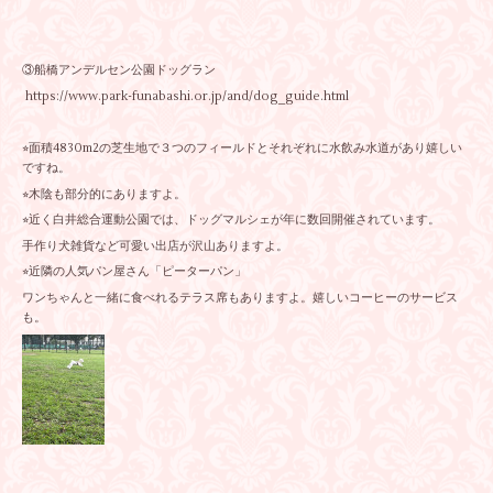
③船橋アンデルセン公園ドッグラン
https://www.park-funabashi.or.jp/and/dog_guide.html
⭐︎面積4830m2の芝生地で３つのフィールドとそれぞれに水飲み水道があり嬉しい
ですね。
⭐︎木陰も部分的にありますよ。
⭐︎近く白井総合運動公園では、ドッグマルシェが年に数回開催されています。
手作り犬雑貨など可愛い出店が沢山ありますよ。
⭐︎近隣の人気パン屋さん「ピーターパン」
ワンちゃんと一緒に食べれるテラス席もありますよ。嬉しいコーヒーのサービス
も。