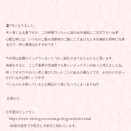
🏖️7月になりました。
年々暑くなる夏ですが、この時期ワンちゃん達の水分補給にご注文下さいね🍹
心配な時には、いつものご飯を流動状のご飯にしてあげると水分補給も同時に出来
るので、特に夏場はおすすめです！
🐾今回は近隣のドッグランをいくつかご紹介させてもらえたらと思います。
検索をすると、ここ千葉県や茨城県でも新しいドッグランが続々と増えましたね。
時々ですがウチのパン君と遊びに行ったことのある公園などです、お出かけのきっ
かけになれば嬉しいです🐶
ワンちゃんを飼っていると公園ばかり気になってしまいますね💦
近場から、
①手賀沼ドッグラン
https://www.okutega-tourism.jp/dogrun/index.html
⭐︎全面天然芝で小型犬と大型犬に別れています。