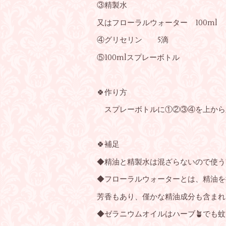
③精製水
又はフローラルウォーター 100ml
④グリセリン 5滴
⑤100mlスプレーボトル
🍀作り方
スプレーボトルに①②③④を上から
🍀補足
◆精油と精製水は混ざらないので使う
◆フローラルウォーターとは、精油を
芳香もあり、僅かな精油成分も含まれ
◆ゼラニウムオイルはハーブ🪴でも