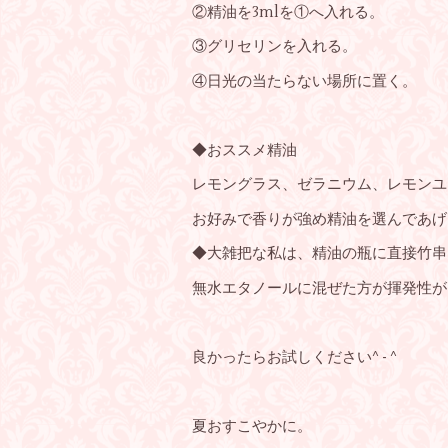
②精油を3mlを①へ入れる。
③グリセリンを入れる。
④日光の当たらない場所に置く。
◆おススメ精油
レモングラス、ゼラニウム、レモンユ
お好みで香りが強め精油を選んであげ
◆大雑把な私は、精油の瓶に直接竹串
無水エタノールに混ぜた方が揮発性が
良かったらお試しください^ - ^
夏おすこやかに。