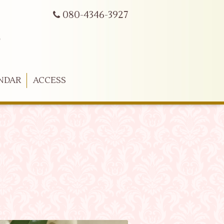
080-4346-3927
ー
NDAR
ACCESS