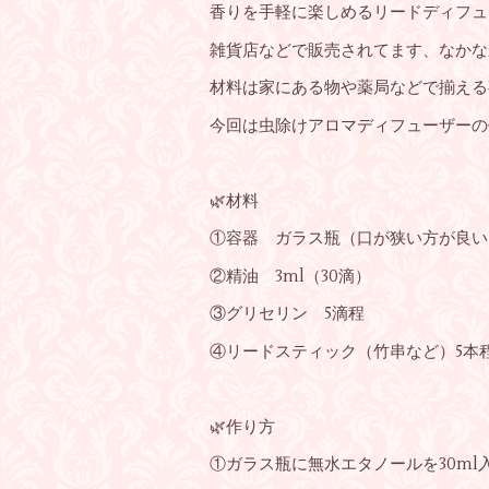
香りを手軽に楽しめるリードディフュ
雑貨店などで販売されてます、なかな
材料は家にある物や薬局などで揃える
今回は虫除けアロマディフューザーの
🌿材料
①容器 ガラス瓶（口が狭い方が良い
②精油 3ml（30滴）
③グリセリン 5滴程
④リードスティック（竹串など）5本
🌿作り方
①ガラス瓶に無水エタノールを30ml