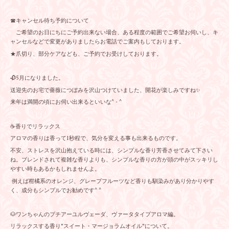
☎︎キャンセル待ち予約について
ご希望のお日にちにご予約出来ない場合、ある程度の範囲でご希望お伺いし、キ
ャンセルなどで変更がありましたらお電話でご案内もしております。
★爪切り、部分ケアなども、ご予約でお受けしております。
🥀5月になりました。
送迎先のお宅で薔薇につぼみを沢山つけていました、開花が楽しみですね✨
来年は満開の頃にお伺い出来るといいな^ - ^
☕️香りでリラックス
アロマの香りは香って1秒程で、気分を変える事も出来るものです。
不安、ストレスを沢山抱えている時には、シンプルな香り芳香させてみて下さい
ね。ブレンドされて複雑な香りよりも、シンプルな香りの方が頭の中がスッキリし
やすい時もあるかもしれませんよ。
例えば柑橘系のオレンジ、グレープフルーツなど香りも馴染みがあり分かりやす
く、成分もシンプルでお勧めです^ ^
🐶ワンちゃんのプチアーユルヴェーダ、ヴァータタイプアロマ編。
リラックスする香り"スイート・マージョラムオイル"について。