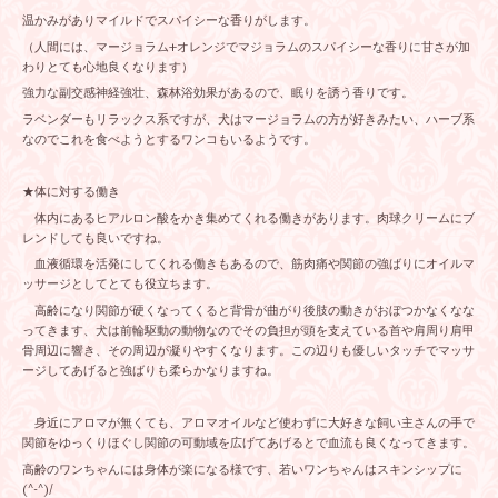
温かみがありマイルドでスパイシーな香りがします。
（人間には、マージョラム+オレンジでマジョラムのスパイシーな香りに甘さが加
わりとても心地良くなります）
強力な副交感神経強壮、森林浴効果があるので、眠りを誘う香りです。
ラベンダーもリラックス系ですが、犬はマージョラムの方が好きみたい、ハーブ系
なのでこれを食べようとするワンコもいるようです。
★体に対する働き
体内にあるヒアルロン酸をかき集めてくれる働きがあります。肉球クリームにブ
レンドしても良いですね。
血液循環を活発にしてくれる働きもあるので、筋肉痛や関節の強ばりにオイルマ
ッサージとしてとても役立ちます。
高齢になり関節が硬くなってくると背骨が曲がり後肢の動きがおぼつかなくなな
ってきます、犬は前輪駆動の動物なのでその負担が頭を支えている首や肩周り肩甲
骨周辺に響き、その周辺が凝りやすくなります。この辺りも優しいタッチでマッサ
ージしてあげると強ばりも柔らかなりますね。
身近にアロマが無くても、アロマオイルなど使わずに大好きな飼い主さんの手で
関節をゆっくりほぐし関節の可動域を広げてあげるとで血流も良くなってきます。
高齢のワンちゃんには身体が楽になる様です、若いワンちゃんはスキンシップに
(^-^)/