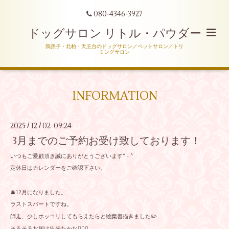
080-4346-3927
ドッグサロン リトル・パウダー
我孫子・北柏・天王台のドッグサロン／ペットサロン／トリ
ミングサロン
INFORMATION
2025
12
02 09:24
/
/
3月までのご予約お受け致しております！
いつもご愛顧頂き誠にありがとうございます^ - ^
定休日はカレンダーをご確認下さい。
🎄12月になりました。
ラストスパートですね。
師走、少しホッコリしてもらえたらと絵葉書描きました✏️
そろそろお届け出来たかな🐕‍🦺🐾