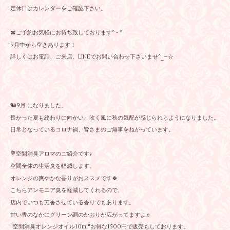
定休日はカレンダーをご確認下さい。
☎︎ご予約お気軽にお待ち致しております^ - ^
9月中から空きあります！
詳しくはお電話、ご来店、LINEでお問い合わせ下さいませ^_−☆
🐿9月 になりました。
長かった夏も終わりに向かい、吹く風に秋の気配が感じられらようになりました。
日常となっているコロナ禍、皆さまのご無事をねがっています。
💐空間消臭アロマのご紹介です♪
空間全体の生活臭を軽減します。
オレンジの爽やかな香りがおススメです🍀
こちらアンモニア臭を軽減してくれるので、
店内でいつも芳香させている香りでもあります。
甘い香のなかにグリーン調のかおりが広がってますよ♬
"空間消臭オレンジオイル10ml"お得な1500円で販売もしております。