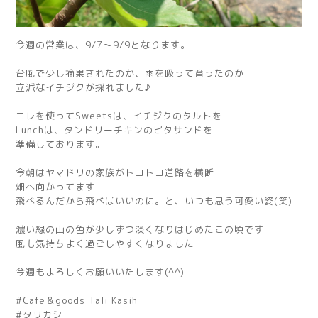
今週の営業は、9/7〜9/9となります。
台風で少し摘果されたのか、雨を吸って育ったのか
立派なイチジクが採れました♪
コレを使ってSweetsは、イチジクのタルトを
Lunchは、タンドリーチキンのピタサンドを
準備しております。
今朝はヤマドリの家族がトコトコ道路を横断
畑へ向かってます
飛べるんだから飛べばいいのに。と、いつも思う可愛い姿(笑)
濃い緑の山の色が少しずつ淡くなりはじめたこの頃です
風も気持ちよく過ごしやすくなりました
今週もよろしくお願いいたします(^^)
#Cafe＆goods Tali Kasih
#タリカシ