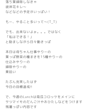
落ち葉掃除しなきゃ
彼岸花キレ〜
などなどの予定がいっぱい！
もー、やること多いって〜(T_T)
でも、出来ないよぉ。。。ではなく
「私はできる！」
と励ましながら日々動きっぱ
本日は母ちゃん仕事やりーの
葉っぱ野菜の種まきを15種やりーの
仕込みやりーの
掃除やりーの
栗拾い
たぶん充実したはず
今日の目標達成!!
で、今週のLunchは南瓜コロッケをメインに
サツマイモのだんご汁やおひたしなどをつけます
残暑っぽい内容です