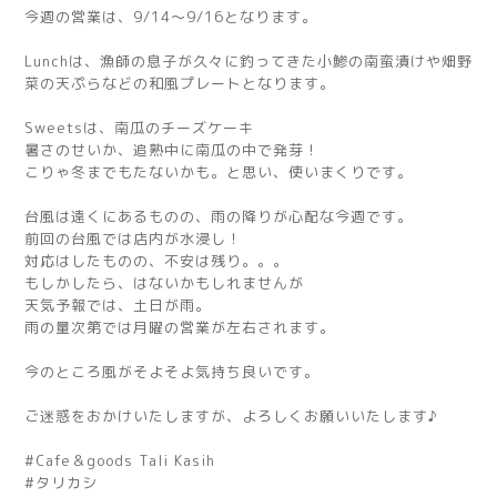
今週の営業は、9/14〜9/16となります。
Lunchは、漁師の息子が久々に釣ってきた小鯵の南蛮漬けや畑野
菜の天ぷらなどの和風プレートとなります。
Sweetsは、南瓜のチーズケーキ
暑さのせいか、追熟中に南瓜の中で発芽！
こりゃ冬までもたないかも。と思い、使いまくりです。
台風は遠くにあるものの、雨の降りが心配な今週です。
前回の台風では店内が水浸し！
対応はしたものの、不安は残り。。。
もしかしたら、はないかもしれませんが
天気予報では、土日が雨。
雨の量次第では月曜の営業が左右されます。
今のところ風がそよそよ気持ち良いです。
ご迷惑をおかけいたしますが、よろしくお願いいたします♪
#Cafe＆goods Tali Kasih
#タリカシ