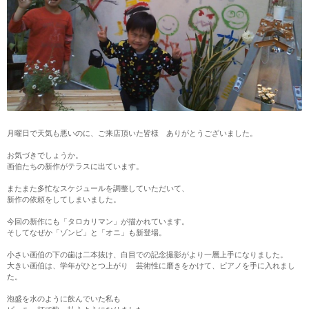
月曜日で天気も悪いのに、ご来店頂いた皆様 ありがとうございました。
お気づきでしょうか。
画伯たちの新作がテラスに出ています。
またまた多忙なスケジュールを調整していただいて、
新作の依頼をしてしまいました。
今回の新作にも「タロカリマン」が描かれています。
そしてなぜか「ゾンビ」と「オニ」も新登場。
小さい画伯の下の歯は二本抜け、白目での記念撮影がより一層上手になりました。
大きい画伯は、学年がひとつ上がり 芸術性に磨きをかけて、ピアノを手に入れまし
た。
泡盛を水のように飲んでいた私も