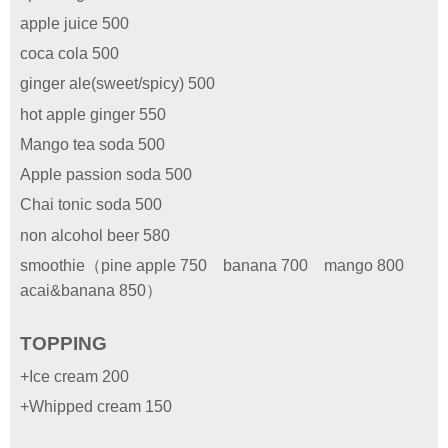
apple juice 500
coca cola 500
ginger ale(sweet/spicy) 500
hot apple ginger 550
Mango tea soda 500
Apple passion soda 500
Chai tonic soda 500
non alcohol beer 580
smoothie
（pine apple 750 banana 700 mango 800
acai&banana 850）
TOPPING
+Ice cream 200
+Whipped cream 150