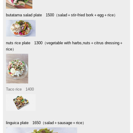
butatama salad plate 1500（salad＋stir-fried bork＋egg＋rice）
nuts rice plate 1300（vegetable with harbs,nuts＋citrus dressing＋
rice）
Taco rice 1400
linguica plate
1650（salad＋sausage＋rice）