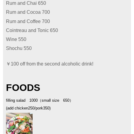
Rum and Chai 650
Rum and Cocoa 700
Rum and Coffee 700
Cointreau and Tonic 65
0
Wine 550
Shochu 550
￥100 off from the second alcoholic drink!
FOODS
filling salad 1000（small size 650）
(add chicken250/pork350)