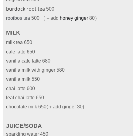
burdock root tea
500
rooibos tea
500 （＋add
honey ginger
80）
MILK
milk tea 650
cafe latte 650
vanilla cafe latte 680
vanilla milk with ginger 580
vanilla milk 550
chai latte 60
0
leaf chai latte 650
chocolate milk 650(＋add ginger 30)
JUICE/SODA
sparkling water 450