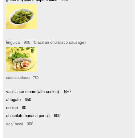
linguica 900
（brazilian
churrasco sausage
）
taco bruschetta 750
vanilla ice cream(with cookie) 550
affogato 650
cookie 80
chocolate banana parfait 600
acai bowl 900