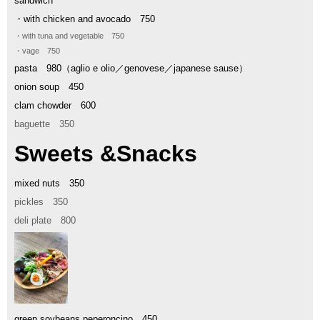
sandwich
・with chicken and avocado 750
・with tuna and vegetable 750
・vage 750
pasta 980（
aglio e olio／
genovese／japanese sause
）
onion soup 450
clam chowder 600
baguette 350
Sweets &Snacks
mixed nuts 350
pickles 350
deli plate 800
green soybeans peperoncino 450