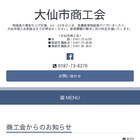
大仙市商工会
物価高や賃金引上げ対策、GX・DXをはじめ、各種経営相談等がございましたら、
大仙市商工会各拠点までお問合せください。経営課題の解決に向け伴走支援いたします。
＜大仙市商工会＞
■本 部：0187-73-6270
■西部支援拠点：0187-72-4028
■東部支援拠点：0187-56-2021
0187-73-6270
お問い合わせ
MENU
商工会からのお知らせ
RSS