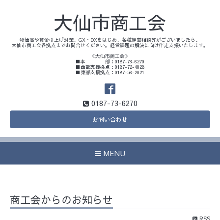
大仙市商工会
物価高や賃金引上げ対策、GX・DXをはじめ、各種経営相談等がございましたら、
大仙市商工会各拠点までお問合せください。経営課題の解決に向け伴走支援いたします。
＜大仙市商工会＞
■本 部：0187-73-6270
■西部支援拠点：0187-72-4028
■東部支援拠点：0187-56-2021
0187-73-6270
お問い合わせ
MENU
商工会からのお知らせ
RSS