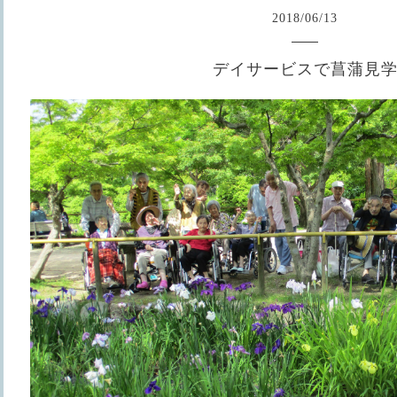
2018
/
06
/
13
デイサービスで菖蒲見