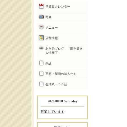
営業日カレンダー
写真
メニュー
店舗情報
あき乃ブログ 「聞き書き
人情横丁」
茶話
回想・新潟の味人たち
会津八一５０話
2026.08.08 Saturday
営業しています