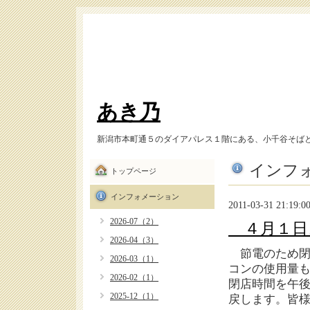
あき乃
新潟市本町通５のダイアパレス１階にある、小千谷そば
インフ
トップページ
インフォメーション
2011-03-31 21:19:0
2026-07（2）
４月１日
2026-04（3）
節電のため閉
2026-03（1）
コンの使用量
2026-02（1）
閉店時間を午
2025-12（1）
戻します。皆