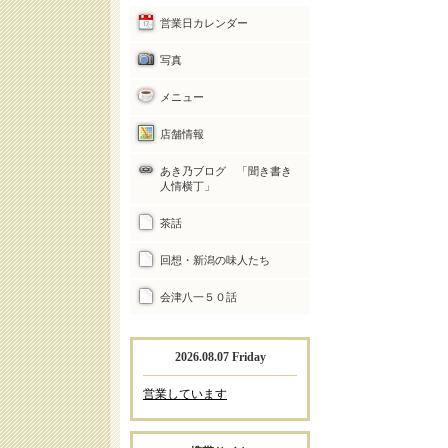
営業日カレンダー
写真
メニュー
店舗情報
あき乃ブログ 「聞き書き
人情横丁」
茶話
回想・新潟の味人たち
会津八一５０話
2026.08.07 Friday
営業しています