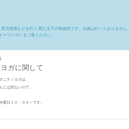
育児指導などを行う 西八王子の助産院です。分娩は行っておりません
(ストーリーズ）をご覧ください。
5
ィヨガに関して
タニティヨガは、
んには危ないので、
水曜日１０：３０～です。