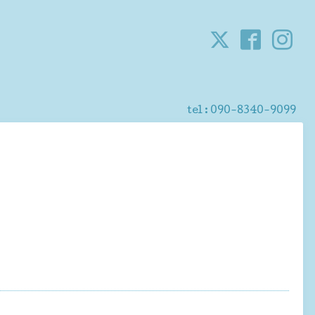
。
tel : 090-8340-9099