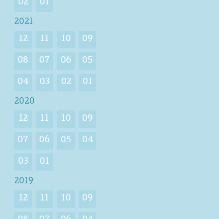
02
01
2021
12
11
10
09
08
07
06
05
04
03
02
01
2020
12
11
10
09
07
06
05
04
03
01
2019
12
11
10
09