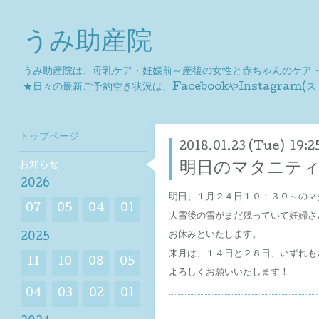
うみ助産院
うみ助産院は、母乳ケア・妊娠前～産後の女性と赤ちゃんのケア・
★日々の最新ご予約空き状況は、FacebookやInstagram
トップページ
2018.01.23 (Tue) 19:2
お知らせ
明日のマタニテ
2026
明日、１月２４日１０：３０～のマ
07
05
04
01
大雪後の雪がまだ残っていて妊婦さ
お休みといたします。
2025
来月は、１４日と２８日、いずれも
11
10
08
05
よろしくお願いいたします！
04
03
02
01