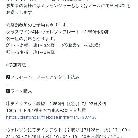
参加者の皆様にはメッセンジャーもしくはメールにて当日URLを
お送りします。
☆店舗参加のご予約も承ります。
グラスワイン4杯+ヴェレゾンプレート（3,650円税別）
各一組のお席となります。
Ⓐ1～2名様　Ⓑ1～3名様　（ⒶⒷ席で1～5名様）
Ⓒ1～2名様　Ⓓ1～2名様
○参加方法
🅰️メッセージ、メールにて参加申込み
↓
🅱️ワイン購入
①テイクアウト希望　3,650円（税別）7月27日〆切
100mlボトル4種＋おつまみBOX＋参加費
https://oisiitanosii.thebase.in/items/31337435
ヴェレゾンにてテイクアウト（引取りは7月28日（火）17：00～
21：00・7月29日（水）16：00～18：00をお選びください。