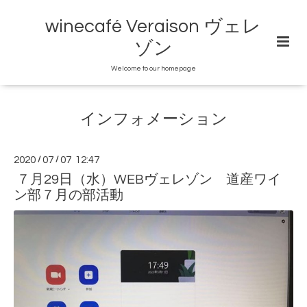
winecafé Veraison ヴェレ
ゾン
Welcome to our homepage
インフォメーション
2020
/
07
/
07 12:47
７月29日（水）WEBヴェレゾン 道産ワイ
ン部７月の部活動