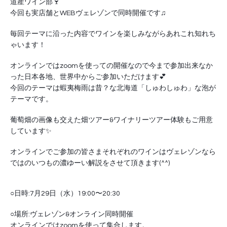
道産ワイン部🍷
今回も実店舗とWEBヴェレゾンで同時開催です♫
毎回テーマに沿った内容でワインを楽しみながらあれこれ知れち
ゃいます！
オンラインではzoomを使っての開催なので今まで参加出来なか
った日本各地、世界中からご参加いただけます💕
今回のテーマは蝦夷梅雨は昔？な北海道「しゅわしゅわ」な泡が
テーマです。
葡萄畑の画像も交えた畑ツアー&ワイナリーツアー体験もご用意
しています✨
オンラインでご参加の皆さまそれぞれのワインはヴェレゾンなら
ではのいつもの濃ゆーい解説をさせて頂きます(^^)
○日時:7月29日（水）19:00〜20:30
○場所:ヴェレゾン&オンライン同時開催
オンラインではzoomを使って集合します。