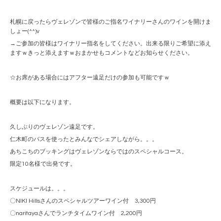
札幌に戻ったらヴェレゾンで皆様のご指名ワイナリーさんのワインを開けま
しょー(^^)v
→ご参加の皆様はワイナリー指名をしてください。出来る限りご希望に添え
ますｗきっと添えますｗおまかせもコメントなどお知らせください。
☆お席がある場合にはアフター遠足だけの参加も可能ですｗ
概要は以下になります。
久しぶりのヴェレゾン遠足です。
仁木町のバスを使ったとみんなでシェアしながら。。。
あちこちのブッキングはヴェレゾンならではのスペシャルコース。
限定10名様で出発です。
スケジュールは。。。
〇NIKI Hillsさんのスペシャルツアーワイン付 3,300円
〇naritayaさんでランチタイムワイン付 2,200円