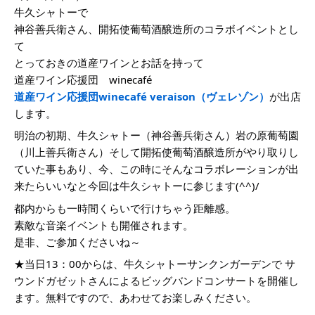
牛久シャトーで
神谷善兵衛さん、開拓使葡萄酒醸造所のコラボイベントとし
て
とっておきの道産ワインとお話を持って
道産ワイン応援団 winecafé
道産ワイン応援団winecafé veraison（ヴェレゾン）
が出店
します。
明治の初期、牛久シャトー（神谷善兵衛さん）岩の原葡萄園
（川上善兵衛さん）そして開拓使葡萄酒醸造所がやり取りし
ていた事もあり、今、この時にそんなコラボレーションが出
来たらいいなと今回は牛久シャトーに参じます(^^)/
都内からも一時間くらいで行けちゃう距離感。
素敵な音楽イベントも開催されます。
是非、ご参加くださいね～
★当日13：00からは、牛久シャトーサンクンガーデンで サ
ウンドガゼットさんによるビッグバンドコンサートを開催し
ます。無料ですので、あわせてお楽しみください。