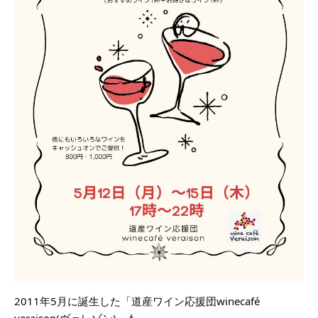
2011年5月に誕生した「道産ワイン応援団winecafé
veraison(ヴェレゾン)」も