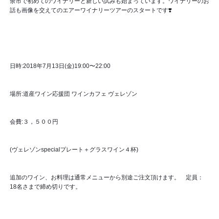
余市で初めてのワイナリーと新しい試みも始まっています。ワイナリーのお
話も画像を交えてのエアーワイナリーツアーのスタートです❣️
日時:2018年7月13日(金)19:00〜22:00
場所:道産ワイン応援団 ワインカフェ ヴェレゾン
会費:３，５００円　　
(ヴェレゾンspecialプレート＋グラスワイン４杯)
追加のワイン、お料理は通常メニューから別途ご注文頂けます。　定員：
18名さまで締め切りです。