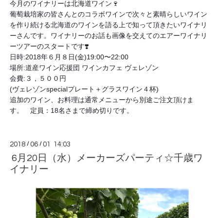
今月のワイナリーは北海道ワイン🍷
葡萄栽培家の皆さんとのコラボワインで次々と素晴らしいワイン
を作り続ける北海道のワインを語る上で知って頂きたいワイナリ
ーさんです。ワイナリーのお話も画像を交えてのエアーワイナリ
ーツアーのスタートです❣️
日時:2018年６月８日(金)19:00〜22:00
場所:道産ワイン応援団 ワインカフェ ヴェレゾン
会費:３，５００円
(ヴェレゾンspecialプレート＋グラスワイン４杯)
追加のワイン、お料理は通常メニューから別途ご注文頂けま
す。 定員：18名さまで締め切りです。
2018
/
06
/
01 14:03
6月20日（水）メーカーズパーティ☆千歳ワ
イナリー