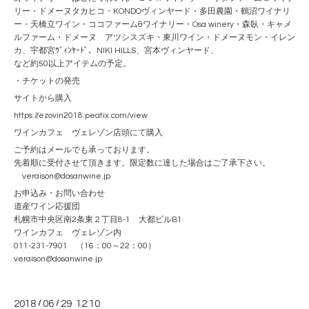
リー・ドメーヌタカヒコ・KONDOヴィンヤード・多田農園・鶴沼ワイナリ
ー・天橋立ワイン・ココファーム&ワイナリー・Osa winery・森臥・キャメ
ルファーム・ドメーヌ アツシスズキ・東川ワイン・ドメーヌモン・イレン
カ、宇都宮ｳﾞｨﾝﾔｰﾄﾞ、NIKI HILLS、宮本ヴィンヤード、
など約50以上アイテムの予定。
・チケットの発売
サイトから購入
https://ezovin2018.peatix.com/view
ワインカフェ ヴェレゾン店頭にて購入
ご予約はメールでも承っております。
先着順に受付させて頂きます。限定数に達した場合はご了承下さい。
veraison@dosanwine.jp
お申込み・お問い合わせ
道産ワイン応援団
札幌市中央区南2条東２丁目8-1 大都ビルB1
ワインカフェ ヴェレゾン内
011-231-7901 （16：00～22：00）
veraison@dosanwine.jp
2018
/
06
/
29 12:10