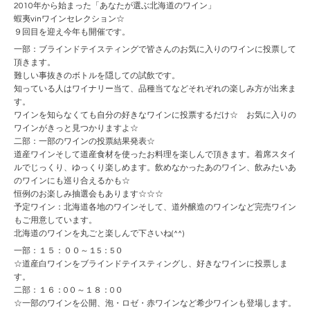
2010年から始まった「あなたが選ぶ北海道のワイン」
蝦夷vinワインセレクション☆
９回目を迎え今年も開催です。
一部：ブラインドテイスティングで皆さんのお気に入りのワインに投票して
頂きます。
難しい事抜きのボトルを隠しての試飲です。
知っている人はワイナリー当て、品種当てなどそれぞれの楽しみ方が出来ま
す。
ワインを知らなくても自分の好きなワインに投票するだけ☆ お気に入りの
ワインがきっと見つかりますよ☆
二部：一部のワインの投票結果発表☆
道産ワインそして道産食材を使ったお料理を楽しんで頂きます。着席スタイ
ルでじっくり、ゆっくり楽しめます。飲めなかったあのワイン、飲みたいあ
のワインにも巡り合えるかも☆
恒例のお楽しみ抽選会もあります☆☆☆
予定ワイン：北海道各地のワインそして、道外醸造のワインなど完売ワイン
もご用意しています。
北海道のワインを丸ごと楽しんで下さいね(^^)
一部：１５：００～１5：5０
☆道産白ワインをブラインドテイスティングし、好きなワインに投票しま
す。
二部：１６：0０～１８：0０
☆一部のワインを公開、泡・ロゼ・赤ワインなど希少ワインも登場します。