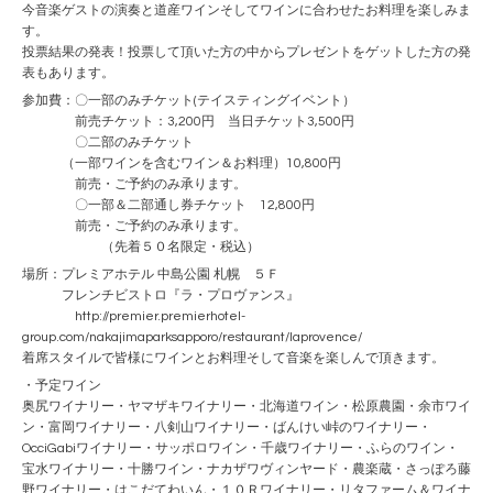
今音楽ゲストの演奏と道産ワインそしてワインに合わせたお料理を楽しみま
す。
投票結果の発表！投票して頂いた方の中からプレゼントをゲットした方の発
表もあります。
参加費：〇一部のみチケット(テイスティングイベント）
前売チケット：3,200円 当日チケット3,500円
〇二部のみチケット
（一部ワインを含むワイン＆お料理）10,800円
前売・ご予約のみ承ります。
〇一部＆二部通し券チケット 12,800円
前売・ご予約のみ承ります。
（先着５０名限定・税込）
場所：プレミアホテル 中島公園 札幌 ５Ｆ
フレンチビストロ『ラ・プロヴァンス』
http://premier.premierhotel-
group.com/nakajimaparksapporo/restaurant/laprovence/
着席スタイルで皆様にワインとお料理そして音楽を楽しんで頂きます。
・予定ワイン
奥尻ワイナリー・ヤマザキワイナリー・北海道ワイン・松原農園・余市ワイ
ン・富岡ワイナリー・八剣山ワイナリー・ばんけい峠のワイナリー・
OcciGabiワイナリー・サッポロワイン・千歳ワイナリー・ふらのワイン・
宝水ワイナリー・十勝ワイン・ナカザワヴィンヤード・農楽蔵・さっぽろ藤
野ワイナリー・はこだてわいん・１０Ｒワイナリー・リタファーム＆ワイナ