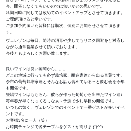
今、開催しなくてもいいのでは無いかとの思いです。
延期日時に関しては改めてのイベントアップとさせて頂きます。
ご理解頂けると幸いです。
ご参加予約頂いた皆様には順次、個別にお知らせさせて頂きま
す。
ヴェレゾンは毎日、随時の消毒や少しでもリスク回避をと対応し
ながら通常営業させて頂いております。
今後ともよろしくお願い致します。
良いワインは良い葡萄から。。。
どこの地域に行っても必ず栽培家、醸造家達から出る言葉です。
余市の葡萄栽培家達とそんなお話も含めてゆるっと飲む会を今年
も開催です。
登場ワインはもちろん、彼らが作った葡萄から出来たワイン達♪
毎年春が早くなってるしなぁ～予測で少し早目の開催です。
いつもの如く、ヴェレゾンでのイベントで一番ゲストが多いイベ
ントです。
お客様3名に一人（笑）
お時間チェンジで各テーブルをゲストが周ります(^^)