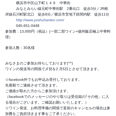
　　　横浜市中区山下町１４９　中華街
　　　みなとみらい線元町中華街駅　2番出口　徒歩3分／JR根
岸線石川町駅北口　徒歩8分／横浜市営地下鉄関内駅　徒歩11分
http://www.yoshuhanten.com/
　　　045-651-0448　　
参加費：13,000円（税込）(一部二部ワイン+揚州飯店極上中華料
理）
参加人数：30名様
みなさまのご参加お待ちしております(^^)
ワインの発送等の関係で〆切を2 月5日とさせて頂きます。
☆facebook外でもお申込み受付しております。
先着順でご連絡させて頂きます。
ご連絡が取れた方からご参加頂けます。
（facebookでのメッセージのやり取りは受信箱の｢その他」に入
る場合がございます。ご確認お願いいたします。）
☆ワイン発送、お料理準備の関係で直前のキャンセルの場合は参
加費をご負担頂きます事をご了承ください。