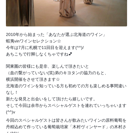
2010年から始まった「あなたが選ぶ北海道のワイン」
蝦夷vinワインセレクション☆
今年は7月に札幌で11回目を迎えます(^^)/
あちこちで行脚しなくちゃですね💕
関東圏の皆様にも是非、楽しんで頂きたいと
（血の繋がっていない(笑)弟のキヨタンの協力のもと、
横浜開催をさせて頂きます☆
北海道のワインを知っている方も初めての方も楽しめる事間違い
なし！
新たな発見と出会いをして頂けたら嬉しいです。
そして今回は余市からスペシャルゲストを連れていっちゃいます
(^^)v
今回のスペシャルゲストは皆さんが飲みたいワインの原料葡萄を
丹精込めて作っている葡萄栽培家「木村ヴィンヤード」の木村さ