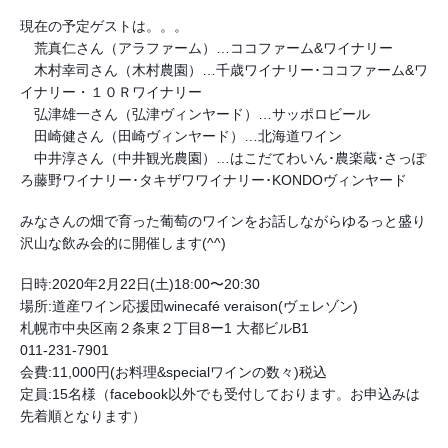
現在の予定ゲストは。。。
　荒真仁さん（アラファーム）…ココファーム&ワイナリー
　木村幸司さん（木村農園）…千歳ワイナリー･ココファーム&ワ
イナリー・１０Ｒワイナリー
　弘津雄一さん（弘津ヴィンヤード）…サッポロビール
　田崎健さん（田崎ヴィンヤード）…北海道ワイン
　中井淳さん（中井観光農園）…はこだてわいん･農楽蔵･さっぽ
ろ藤野ワイナリー･タキザワワイナリー･KONDOヴィンヤード
みなさんの畑で育った葡萄のワインをお話しながらゆるっと盛り
沢山な飲み会的に開催します(^^)
日時:2020年2月22日(土)18:00〜20:30
場所:道産ワイン応援団winecafé veraison(ヴェレゾン)
札幌市中央区南２条東２丁目8ー1 大都ビルB1
011-231-7901
会費:11,000円(お料理&specialワインの数々)税込
定員:15名様（facebook以外でも受付しております。お申込みは
先着順となります）