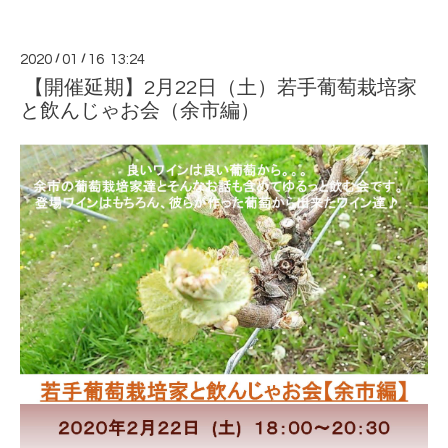
2020
/
01
/
16 13:24
【開催延期】2月22日（土）若手葡萄栽培家
と飲んじゃお会（余市編）