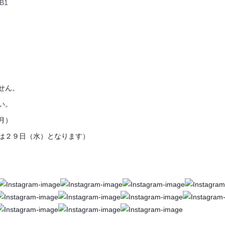
B1
せん。
い。
月）
は２９日（水）となります）