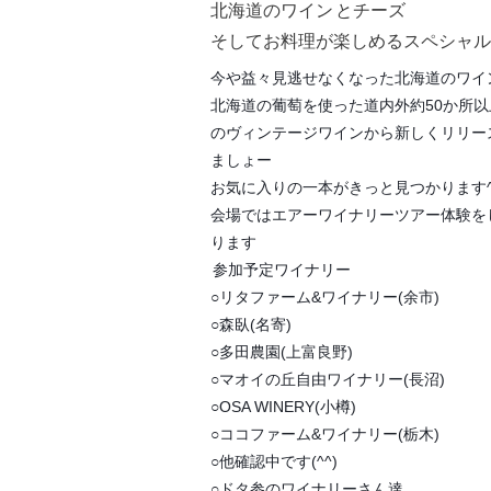
北海道のワイン
とチーズ
そしてお料理が楽しめるスペシャル
今や益々見逃せなくなった北海道のワイ
北海道の葡萄を使った道内外約50か所
のヴィンテージワインから新しくリリー
ましょー
お気に入りの一本がきっと見つかります^
会場ではエアーワイナリーツアー体験を
ります
参加予定ワイナリー
○リタファーム&ワイナリー(余市)
○森臥(名寄)
○多田農園(上富良野)
○マオイの丘自由ワイナリー(長沼)
○OSA WINERY(小樽)
○ココファーム&ワイナリー(栃木)
○他確認中です(^^)
○ドタ参のワイナリーさん達