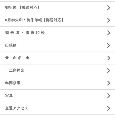
御祈願 【郵送対応】
8月御朱印＊御朱印帳【郵送対応】
御 朱 印 ・ 御 朱 印 帳
出張祭
◆ 命 名 ◆
十二座神楽
年間祭事
写真
交通アクセス