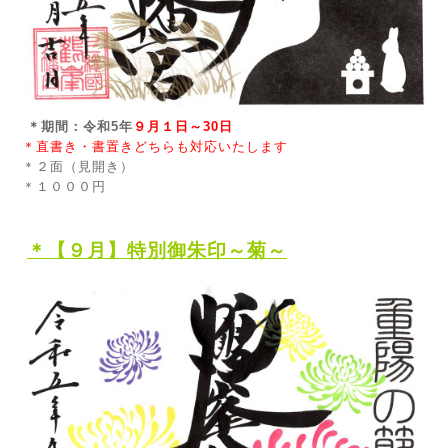
＊期間：令和5年
９月１日～30日
＊直書き・書置きどちらも対応いたします
＊２面（見開き）
＊１０００円
＊
【９
月】特別御朱印～菊～