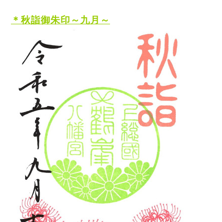
＊秋
詣御朱印～九月～