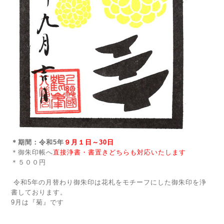
＊期間：令和5年
９月１日～30日
＊御朱印帳へ
直接浄書・書置きどちらも対応いたします
＊５００円
令和5年の月替わり御朱印は花札をモチーフにした御朱印を浄
書しております。
9月は『菊』です