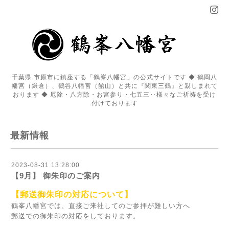
千葉県 市原市に鎮座する「鶴峯八幡宮」の公式サイトです ◆ 鶴岡八
幡宮（鎌倉）、鶴谷八幡宮（館山）と共に『関東三鶴』と親しまれて
おります ◆ 厄除・八方除・お宮参り・七五三‥様々なご祈祷を受け
付けております
最新情報
2023-08-31 13:28:00
【9月】 御朱印のご案内
【
郵送御朱印の対応について】
鶴峯八幡宮では、直接ご来社してのご参拝が難しい方へ
郵送での御朱印の対応をしております。