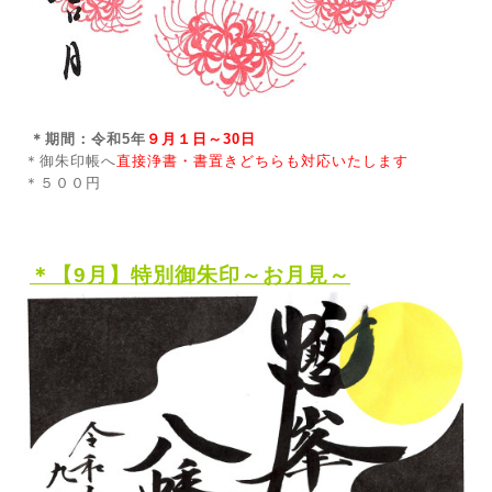
＊期間：令和5年
９月１日～30日
＊御朱印帳へ
直接浄書・書置きどちらも対応いたします
＊５００円
＊【9
月】特別御朱印～お月見～