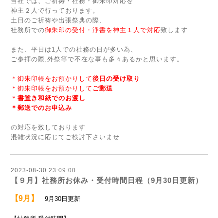
当社では、ご祈祷・社務・御朱印対応を
神主２人で行っております。
土日のご祈祷や出張祭典の際、
社務所での
御朱印の受付・浄書を神主１人で対応
致します
また、平日は1人での社務の日が多い為、
ご参拝の際,外祭等で不在な事も多々あるかと思います。
＊御朱印帳をお預かりして
後日の受け取り
＊御朱印帳をお預かりして
ご郵送
＊
書置き和紙でのお渡し
＊郵送でのお申込み
の対応を致しております
混雑状況に応じてご検討下さいませ
2023-08-30 23:09:00
【９月】社務所お休み・受付時間日程（9月30日更新）
【9月】
9月30日更新