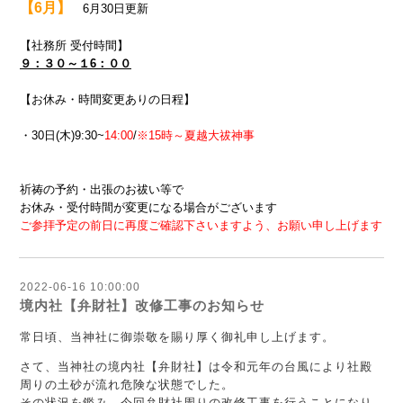
【6月】
6月30日更新
【社務所 受付時間】
９：３０～１6：００
【お休み・時間変更ありの日程】
・30日(木)9:30~
14:00
/
※15時～夏越大祓神事
祈祷の予約・出張のお祓い等で
お休み・受付時間が変更になる場合がございます
ご参拝予定の前日に再度ご確認下さいますよう、お願い申し上げます
2022-06-16 10:00:00
境内社【弁財社】改修工事のお知らせ
常日頃、当神社に御崇敬を賜り厚く御礼申し上げます。
さて、当神社の境内社【弁財社】は令和元年の台風により社殿
周りの土砂が流れ危険な状態でした。
その状況を鑑み、今回弁財社周りの改修工事を行うことになり