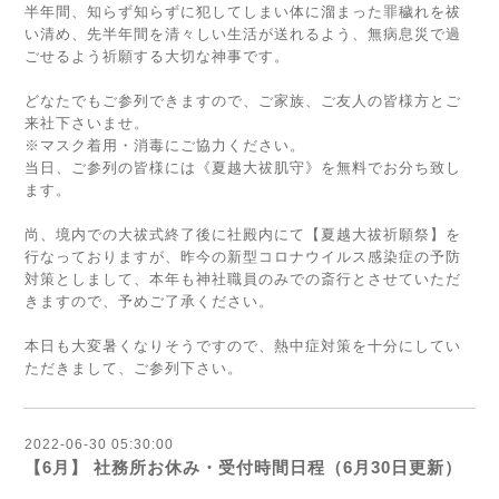
半年間、知らず知らずに犯してしまい体に溜まった罪穢れを祓
い清め、先半年間を清々しい生活が送れるよう、無病息災で過
ごせるよう祈願する大切な神事です。
どなたでもご参列できますので、ご家族、ご友人の皆様方とご
来社下さいませ。
※マスク着用・消毒にご協力ください。
当日、ご参列の皆様には《夏越大祓肌守》を無料でお分ち致し
ます。
尚、境内での大祓式終了後に社殿内にて【夏越大祓祈願祭】を
行なっておりますが、昨今の新型コロナウイルス感染症の予防
対策としまして、本年も神社職員のみでの斎行とさせていただ
きますので、予めご了承ください。
本日も大変暑くなりそうですので、熱中症対策を十分にしてい
ただきまして、ご参列下さい。
2022-06-30 05:30:00
【6月】 社務所お休み・受付時間日程（6月30日更新）