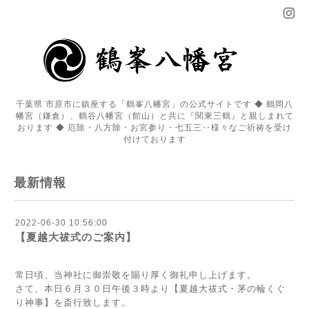
千葉県 市原市に鎮座する「鶴峯八幡宮」の公式サイトです ◆ 鶴岡八
幡宮（鎌倉）、鶴谷八幡宮（館山）と共に『関東三鶴』と親しまれて
おります ◆ 厄除・八方除・お宮参り・七五三‥様々なご祈祷を受け
付けております
最新情報
2022-06-30 10:56:00
【夏越大祓式のご案内】
常日頃、当神社に御崇敬を賜り厚く御礼申し上げます。
さて、本日６月３０日午後３時より【夏越大祓式・茅の輪くぐ
り神事】を斎行致します。