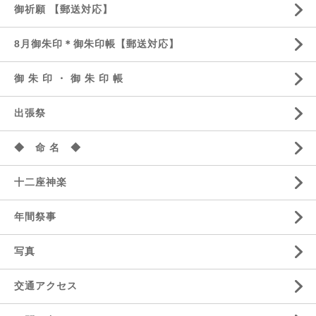
御祈願 【郵送対応】
8月御朱印＊御朱印帳【郵送対応】
御 朱 印 ・ 御 朱 印 帳
出張祭
◆ 命 名 ◆
十二座神楽
年間祭事
写真
交通アクセス