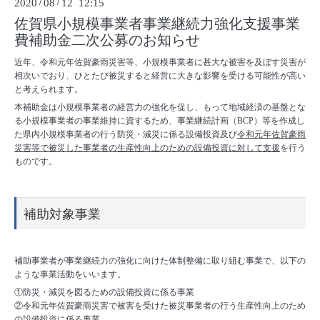
2020
/
08
/
12 12:15
佐賀県小規模事業者事業継続力強化支援事業
費補助金二次公募のお知らせ
近年、令和元年佐賀豪雨災害等、小規模事業者に甚大な被害を及ぼす災害が
相次いでおり、ひとたび被災すると経営に大きな影響を受ける可能性が高い
と考えられます。
本補助金は小規模事業者の経営力の強化を促し、もって地域経済の基盤とな
る小規模事業者の事業維持に資するため、事業継続計画（BCP）等を作成し
た県内小規模事業者の行う防災・減災に係る設備投資及び
令和元年佐賀豪雨
災害等で被災した事業者の生産性向上のための設備投資に対して支援
を行う
ものです。
補助対象事業
補助事業者が事業継続力の強化に向けた体制整備に取り組む事業で、以下の
ような事業活動をいいます。
①防災・減災を図るための設備投資に係る事業
②令和元年佐賀豪雨災害で被害を受けた被災事業者の行う生産性向上のため
の設備投資に係る事業