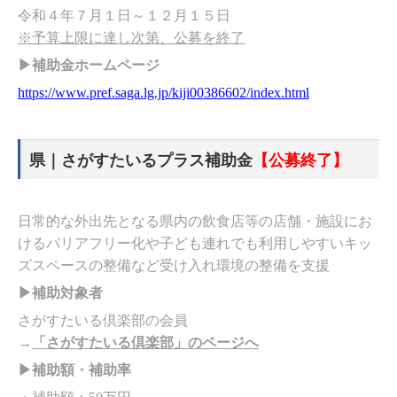
令和４年７月１日～１２月１５日
※予算上限に達し次第、公募を終了
▶補助金ホームページ
https://www.pref.saga.lg.jp/kiji00386602/index.html
県｜さがすたいるプラス補助金
【公募終了】
日常的な外出先となる県内の飲食店等の店舗・施設にお
けるバリアフリー化や子ども連れでも利用しやすいキッ
ズスペースの整備など受け入れ環境の整備を支援
▶補助対象者
さがすたいる倶楽部の会員
→
「さがすたいる倶楽部」のページへ
▶補助額・補助率