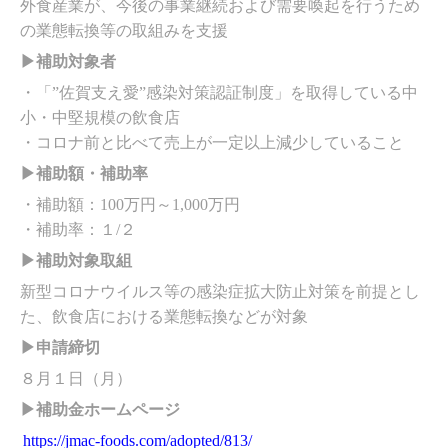
外食産業が、今後の事業継続および需要喚起を行うため
の業態転換等の取組みを支援
▶補助対象者
・「”佐賀支え愛”感染対策認証制度」を取得している中
小・中堅規模の飲食店
・コロナ前と比べて売上が一定以上減少していること
▶補助額・補助率
・補助額：100万円～1,000万円
・補助率：１/２
▶補助対象取組
新型コロナウイルス等の感染症拡大防止対策を前提とし
た、飲食店における業態転換などが対象
▶申請締切
８月１日（月）
▶補助金ホームページ
https://jmac-foods.com/adopted/813/