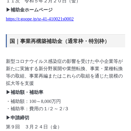
１１次 令和５年２月２０日（金）
▶補助金ホームページ
https://r.goope.jp/sr-41-410021s0002
国｜事業再構築補助金（通常枠・特別枠）
新型コロナウイルス感染症の影響を受けた中小企業等が
新たに実施する新分野展開や業態転換、事業・業種転換
等の取組、事業再編またはこれらの取組を通じた規模の
拡大等を支援
▶補助額・補助率
・補助額：100～8,000万円
・補助率：費用の１/２～２/３
▶申請締切
第９回 ３月２４日（金）