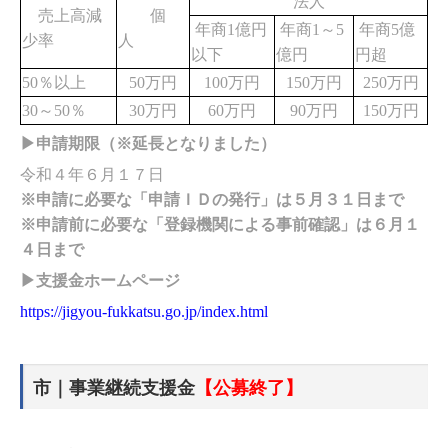
法人
売上高減
個
年商1億円
年商1～5
年商5億
少率
人
以下
億円
円超
50％以上
50万円
100万円
150万円
250万円
30～50％
30万円
60万円
90万円
150万円
▶申請期限（※延長となりました）
令和４年６月１７日
※申請に必要な「申請ＩＤの発行」は５月３１日まで
※申請前に必要な「登録機関による事前確認」は６月１
４日まで
▶支援金ホームページ
https://jigyou-fukkatsu.go.jp/index.html
市｜事業継続支援金
【公募終了】