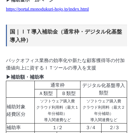
https://portal.monodukuri-hojo.jp/index.html
国｜ＩＴ導入補助金（通常枠・デジタル化基盤
導入枠）
バックオフィス業務の効率化や新たな顧客獲得等の付加
価値向上に資するＩＴツールの導入を支援
▶補助額・補助率
通常枠
デジタル化基盤導入
類型
Ａ類型
Ｂ類型
ソフトウェア購入費
ソフトウェア購入費
補助対象
クラウド利用料（最大１
クラウド利用料（最大２
年分補助）
年分補助）
経費区分
導入関連費など
導入関連費など
補助率
１/２
３/４
２/３