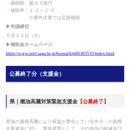
・補助額：最大３億円
・補助率：１/２～２/３
※要件次第では定額補助
▶申請締切
５月２４日（火）
▶補助金ホームページ
https://www.pref.saga.lg.jp/bousai/kiji00383535/index.html
公募終了分（支援金）
県｜燃油高騰対策緊急支援金
【公募終了】
原油の価格高騰により収益が悪化している中小・小規模
企業者等に対し、緊急措置として、その負担の軽減及び