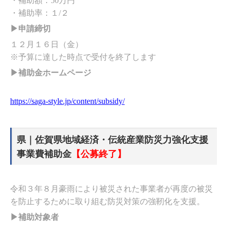
・補助額：50万円
・補助率：１/２
▶申請締切
１２月１６日（金）
※予算に達した時点で受付を終了します
▶補助金ホームページ
https://saga-style.jp/content/subsidy/
県｜佐賀県地域経済・伝統産業防災力強化支援
事業費補助金
【公募終了】
令和３年８月豪雨により被災された事業者が再度の被災
を防止するために取り組む防災対策の強靭化を支援。
▶補助対象者