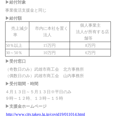
▶給付対象
事業復活支援金と同じ
▶給付額
個人事業主
売上減少
市内に本社を置く
法人が所有する店
率
法人
舗等
50％以上
15万円
8万円
30～50％
10万円
6万円
▶受付窓口
（奇数日のみ）武雄市商工会 北方事務所
（偶数日のみ）武雄市商工会 山内事務所
▶受付期間・時間
４月１３日～５月１３日※平日のみ
９時～１２時、１３時～１５時
▶支援金ホームページ
http://www.city.takeo.lg.jp/covid19/011014.html