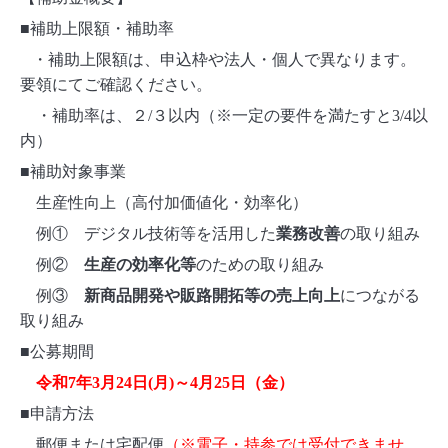
■補助上限額・補助率
・補助上限額は、申込枠や法人・個人で異なります。
要領にてご確認ください。
・補助率は、２/３以内（※一定の要件を満たすと3/4以
内）
■補助対象事業
生産性向上（高付加価値化・効率化）
例① デジタル技術等を活用した
業務改善
の取り組み
例②
生産の効率化等
のための取り組み
例③
新商品開発や販路開拓等の売上向上
につながる
取り組み
■公募期間
令和7年3月24日(月)～4月25日（金）
■申請方法
郵便または宅配便
（※電子・持参では受付できませ